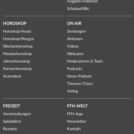
Flugplan Frankfurt
Schulausfälle
HOROSKOP
ON AIR
Horoskop Heute
Sendungen
Horoskop Morgen
Aktionen
Wochenhoroskop
Videos
Monatshoroskop
Webcams
Jahreshoroskop
Moderatoren & Team
Partnerhoroskop
Podcasts
Aszendent
News-Podcast
Themen-Ticker
Voting
FREIZEIT
FFH-WELT
Veranstaltungen
FFH-App
Spielplätze
Newsletter
Rezepte
Kontakt