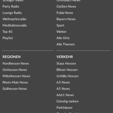
Schlager Radio
Offenbach News
Party Radio
Gießen News
Lounge Radio
Fulda News
Weihnachtsradio
Bayern News
Meditationsradio
Sport
Top 40
Wetter
Playlist
Alle Orte
Alle Themen
REGIONEN
VERKEHR
Nordhessen News
Staus Hessen
Osthessen News
Blitzer Hessen
Mittelhessen News
Unfälle Hessen
Rhein-Main News
A3 News
Südhessen News
A5 News
A661 News
Günstig tanken
Parkhäuser