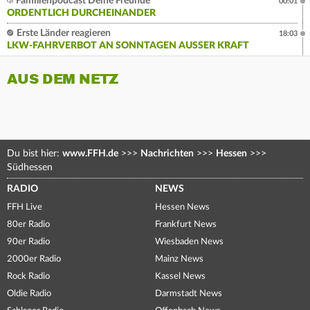
Familienpodcast Deine Freunde
00:01
ORDENTLICH DURCHEINANDER
Erste Länder reagieren
18:03
LKW-FAHRVERBOT AN SONNTAGEN AUSSER KRAFT
AUS DEM NETZ
Du bist hier:
www.FFH.de
>>>
Nachrichten
>>>
Hessen
>>>
Südhessen
RADIO
NEWS
FFH Live
Hessen News
80er Radio
Frankfurt News
90er Radio
Wiesbaden News
2000er Radio
Mainz News
Rock Radio
Kassel News
Oldie Radio
Darmstadt News