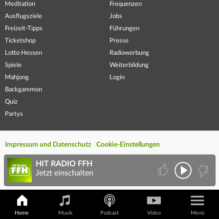
Meditation
Frequenzen
Ausflugsziele
Jobs
Freizeit-Tipps
Führungen
Ticketshop
Presse
Lotto Hessen
Radiowerbung
Spiele
Weiterbildung
Mahjong
Login
Backgammon
Quiz
Partys
Impressum und Datenschutz
Cookie-Einstellungen
HIT RADIO FFH
Jetzt einschalten
Home
Musik
Podcast
Video
Menü