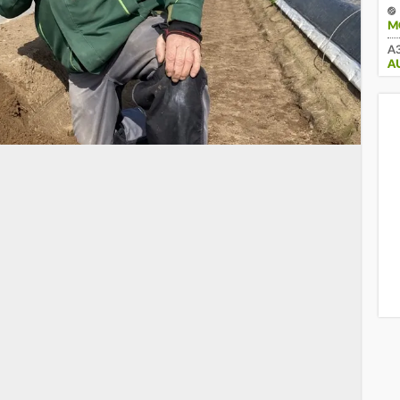
M
A3
A