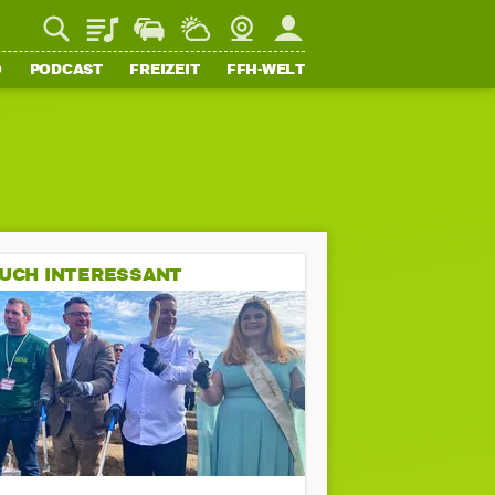
Playlist
Staupilot
Wetter
Webcam
Mein FFH
O
PODCAST
FREIZEIT
FFH-WELT
UCH INTERESSANT