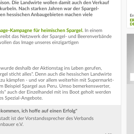
aison. Die Landwirte wollen damit auch den Verkauf
urbeln. Nach starken Jahren war der Spargel-
den hessischen Anbaugebieten machen viele
Er
E
D
Image-Kampagne für heimischen Spargel.
In einem
hreibt das Netzwerk der Spargel- und Beerenverbände
 wollen das Image unseres einzigartigen
urde deshalb der Aktionstag ins Leben gerufen,
gel sticht alles". Denn auch die hessischen Landwirte
e zu kämpfen - und vor allem weiterhin mit Supermarkt-
um Beispiel Spargel aus Peru. Umso bemerkenswerter,
ls" auch der Einzelhandel mit ins Boot geholt werden
 es Spezial-Angebote.
ekommen, ich hoffe auf einen Erfolg"
tadt ist der Vorstandssprecher des Verbands
nbauer e.V.