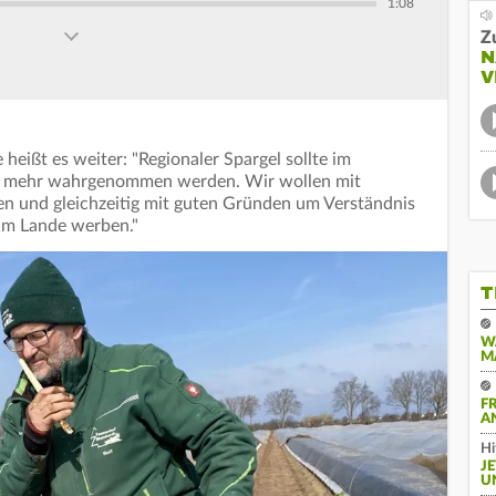
1:08
Z
N
V
eißt es weiter: "Regionaler Spargel sollte im
d mehr wahrgenommen werden. Wir wollen mit
 und gleichzeitig mit guten Gründen um Verständnis
im Lande werben."
T
W
M
F
A
Hi
J
U