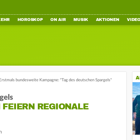
KEHR
HOROSKOP
ON AIR
MUSIK
AKTIONEN
VIDE
A
Erstmals bundesweite Kampagne: "Tag des deutschen Spargels"
gels
 FEIERN REGIONALE
n