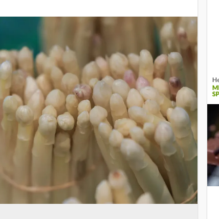
He
M
S