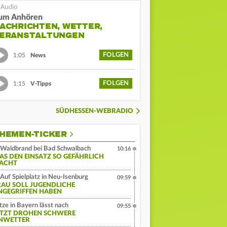
um Anhören
ACHRICHTEN, WETTER,
ERANSTALTUNGEN
FOLGEN
1:05
News
FOLGEN
1:15
V-Tipps
SÜDHESSEN-WEBRADIO
HEMEN-TICKER
Waldbrand bei Bad Schwalbach
10:16
AS DEN EINSATZ SO GEFÄHRLICH
ACHT
Auf Spielplatz in Neu-Isenburg
09:59
RAU SOLL JUGENDLICHE
NGEGRIFFEN HABEN
tze in Bayern lässt nach
09:55
ETZT DROHEN SCHWERE
NWETTER