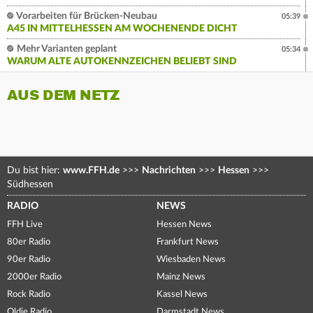
Vorarbeiten für Brücken-Neubau
05:39
A45 IN MITTELHESSEN AM WOCHENENDE DICHT
Mehr Varianten geplant
05:34
WARUM ALTE AUTOKENNZEICHEN BELIEBT SIND
AUS DEM NETZ
Du bist hier:
www.FFH.de
>>>
Nachrichten
>>>
Hessen
>>>
Südhessen
RADIO
NEWS
FFH Live
Hessen News
80er Radio
Frankfurt News
90er Radio
Wiesbaden News
2000er Radio
Mainz News
Rock Radio
Kassel News
Oldie Radio
Darmstadt News