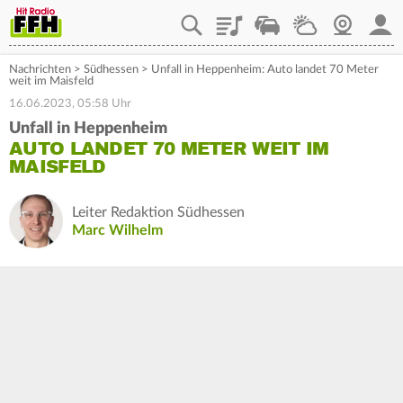
Playlist
Staupilot
Wetter
Webcam
Mein
Nachrichten
>
Südhessen
>
Unfall in Heppenheim: Auto landet 70 Meter
weit im Maisfeld
16.06.2023, 05:58 Uhr
Unfall in Heppenheim
AUTO LANDET 70 METER WEIT IM
MAISFELD
Leiter Redaktion Südhessen
Marc Wilhelm