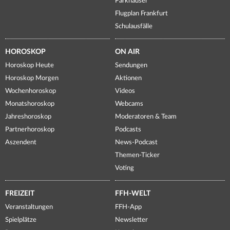
Parkhäuser
Flugplan Frankfurt
Schulausfälle
HOROSKOP
ON AIR
Horoskop Heute
Sendungen
Horoskop Morgen
Aktionen
Wochenhoroskop
Videos
Monatshoroskop
Webcams
Jahreshoroskop
Moderatoren & Team
Partnerhoroskop
Podcasts
Aszendent
News-Podcast
Themen-Ticker
Voting
FREIZEIT
FFH-WELT
Veranstaltungen
FFH-App
Spielplätze
Newsletter