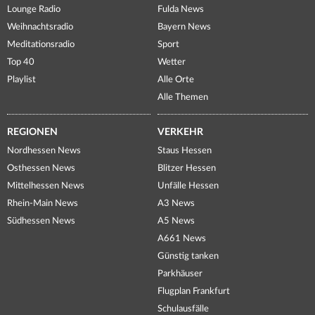
Lounge Radio
Fulda News
Weihnachtsradio
Bayern News
Meditationsradio
Sport
Top 40
Wetter
Playlist
Alle Orte
Alle Themen
REGIONEN
VERKEHR
Nordhessen News
Staus Hessen
Osthessen News
Blitzer Hessen
Mittelhessen News
Unfälle Hessen
Rhein-Main News
A3 News
Südhessen News
A5 News
A661 News
Günstig tanken
Parkhäuser
Flugplan Frankfurt
Schulausfälle