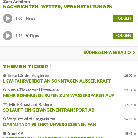
Zum Anhören
NACHRICHTEN, WETTER, VERANSTALTUNGEN
FOLGEN
1:05
News
FOLGEN
1:15
V-Tipps
SÜDHESSEN-WEBRADIO
THEMEN-TICKER
Erste Länder reagieren
18:03
LKW-FAHRVERBOT AN SONNTAGEN AUSSER KRAFT
News-Ticker zur Hitzewelle
17:49
MEHR KOMMUNEN RUFEN ZUM WASSERSPAREN AUF
Mini-Knast auf Rädern
17:14
SO LÄUFT EIN GEFANGENENTRANSPORT AB
Vorplatz wird umgestaltet
16:44
DARMSTADT 98 EHRT UNVERGESSENEN FAN
6 aus 49
15:49