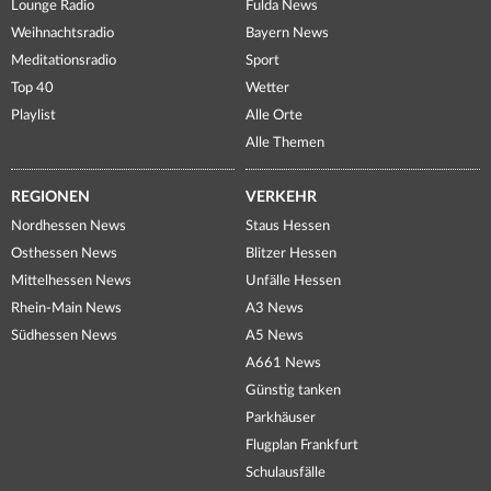
Lounge Radio
Fulda News
Weihnachtsradio
Bayern News
Meditationsradio
Sport
Top 40
Wetter
Playlist
Alle Orte
Alle Themen
REGIONEN
VERKEHR
Nordhessen News
Staus Hessen
Osthessen News
Blitzer Hessen
Mittelhessen News
Unfälle Hessen
Rhein-Main News
A3 News
Südhessen News
A5 News
A661 News
Günstig tanken
Parkhäuser
Flugplan Frankfurt
Schulausfälle