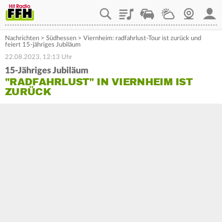
Playlist
Staupilot
Wetter
Webcam
Mein
Nachrichten
>
Südhessen
>
Viernheim: radfahrlust-Tour ist zurück und
feiert 15-jähriges Jubiläum
22.08.2023, 12:13 Uhr
15-Jähriges Jubiläum
"RADFAHRLUST" IN VIERNHEIM IST
ZURÜCK