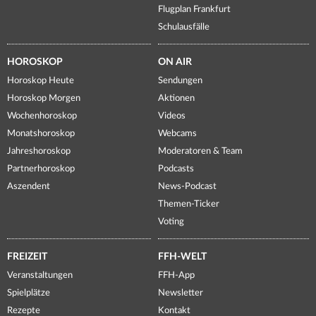
Flugplan Frankfurt
Schulausfälle
HOROSKOP
ON AIR
Horoskop Heute
Sendungen
Horoskop Morgen
Aktionen
Wochenhoroskop
Videos
Monatshoroskop
Webcams
Jahreshoroskop
Moderatoren & Team
Partnerhoroskop
Podcasts
Aszendent
News-Podcast
Themen-Ticker
Voting
FREIZEIT
FFH-WELT
Veranstaltungen
FFH-App
Spielplätze
Newsletter
Rezepte
Kontakt