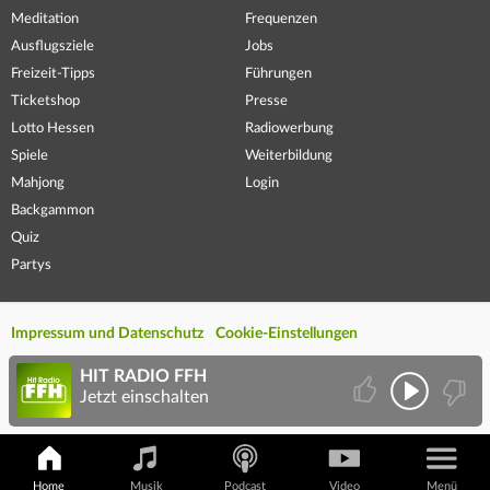
Meditation
Frequenzen
Ausflugsziele
Jobs
Freizeit-Tipps
Führungen
Ticketshop
Presse
Lotto Hessen
Radiowerbung
Spiele
Weiterbildung
Mahjong
Login
Backgammon
Quiz
Partys
Impressum und Datenschutz
Cookie-Einstellungen
HIT RADIO FFH
Jetzt einschalten
Home
Musik
Podcast
Video
Menü