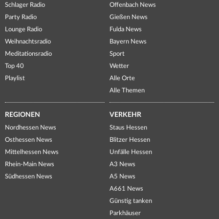
Schlager Radio
Offenbach News
Party Radio
Gießen News
Lounge Radio
Fulda News
Weihnachtsradio
Bayern News
Meditationsradio
Sport
Top 40
Wetter
Playlist
Alle Orte
Alle Themen
REGIONEN
VERKEHR
Nordhessen News
Staus Hessen
Osthessen News
Blitzer Hessen
Mittelhessen News
Unfälle Hessen
Rhein-Main News
A3 News
Südhessen News
A5 News
A661 News
Günstig tanken
Parkhäuser