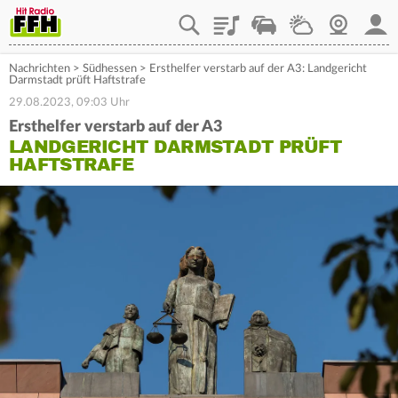
Playlist
Staupilot
Wetter
Webcam
Mein
Nachrichten
>
Südhessen
>
Ersthelfer verstarb auf der A3: Landgericht
Darmstadt prüft Haftstrafe
29.08.2023, 09:03 Uhr
Ersthelfer verstarb auf der A3
LANDGERICHT DARMSTADT PRÜFT
HAFTSTRAFE