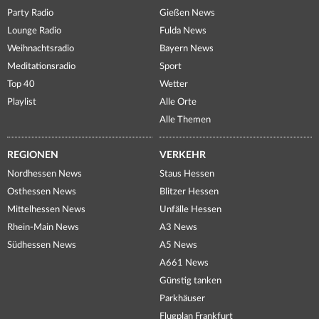
Party Radio
Gießen News
Lounge Radio
Fulda News
Weihnachtsradio
Bayern News
Meditationsradio
Sport
Top 40
Wetter
Playlist
Alle Orte
Alle Themen
REGIONEN
VERKEHR
Nordhessen News
Staus Hessen
Osthessen News
Blitzer Hessen
Mittelhessen News
Unfälle Hessen
Rhein-Main News
A3 News
Südhessen News
A5 News
A661 News
Günstig tanken
Parkhäuser
Flugplan Frankfurt