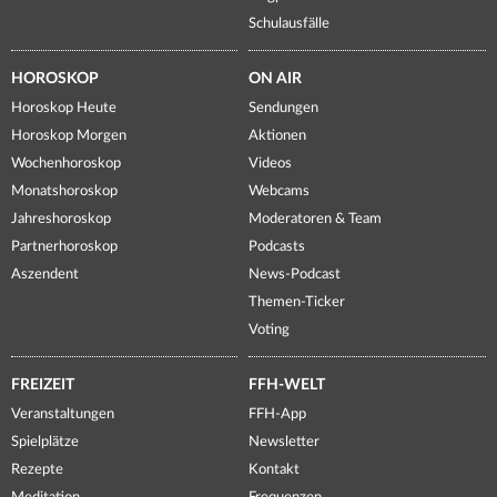
Schulausfälle
HOROSKOP
ON AIR
Horoskop Heute
Sendungen
Horoskop Morgen
Aktionen
Wochenhoroskop
Videos
Monatshoroskop
Webcams
Jahreshoroskop
Moderatoren & Team
Partnerhoroskop
Podcasts
Aszendent
News-Podcast
Themen-Ticker
Voting
FREIZEIT
FFH-WELT
Veranstaltungen
FFH-App
Spielplätze
Newsletter
Rezepte
Kontakt