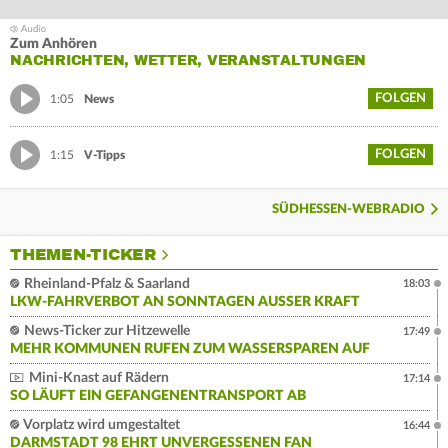
Zum Anhören
NACHRICHTEN, WETTER, VERANSTALTUNGEN
FOLGEN
1:05
News
FOLGEN
1:15
V-Tipps
SÜDHESSEN-WEBRADIO
THEMEN-TICKER
Rheinland-Pfalz & Saarland
18:03
LKW-FAHRVERBOT AN SONNTAGEN AUSSER KRAFT
News-Ticker zur Hitzewelle
17:49
MEHR KOMMUNEN RUFEN ZUM WASSERSPAREN AUF
Mini-Knast auf Rädern
17:14
SO LÄUFT EIN GEFANGENENTRANSPORT AB
Vorplatz wird umgestaltet
16:44
DARMSTADT 98 EHRT UNVERGESSENEN FAN