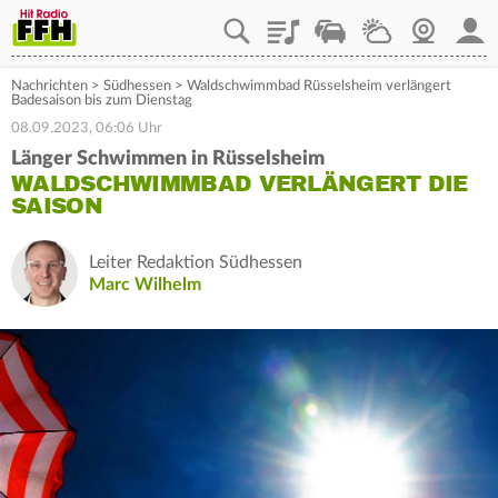
Playlist
Staupilot
Wetter
Webcam
Mein
Nachrichten
>
Südhessen
>
Waldschwimmbad Rüsselsheim verlängert
Badesaison bis zum Dienstag
08.09.2023, 06:06 Uhr
Länger Schwimmen in Rüsselsheim
WALDSCHWIMMBAD VERLÄNGERT DIE
SAISON
Leiter Redaktion Südhessen
Marc Wilhelm