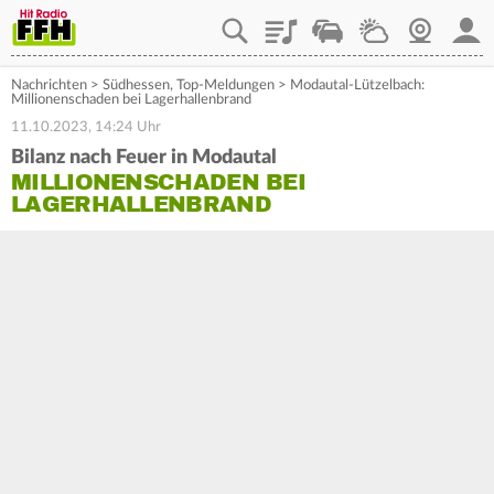
Playlist
Staupilot
Wetter
Webcam
Mein
Nachrichten
>
Südhessen
,
Top-Meldungen
>
Modautal-Lützelbach:
Millionenschaden bei Lagerhallenbrand
11.10.2023, 14:24 Uhr
Bilanz nach Feuer in Modautal
MILLIONENSCHADEN BEI
LAGERHALLENBRAND