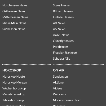
Nordhessen News
Staus Hessen
Osthessen News
Blitzer Hessen
Mittelhessen News
Unfälle Hessen
Rhein-Main News
A3 News
Südhessen News
A5 News
A661 News
Günstig tanken
Parkhäuser
Flugplan Frankfurt
Schulausfälle
HOROSKOP
ON AIR
Horoskop Heute
Sendungen
Horoskop Morgen
Aktionen
Wochenhoroskop
Videos
Monatshoroskop
Webcams
Jahreshoroskop
Moderatoren & Team