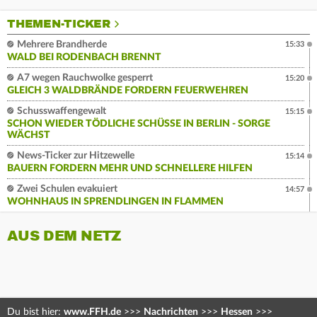
THEMEN-TICKER
Mehrere Brandherde
15:33
WALD BEI RODENBACH BRENNT
A7 wegen Rauchwolke gesperrt
15:20
GLEICH 3 WALDBRÄNDE FORDERN FEUERWEHREN
Schusswaffengewalt
15:15
SCHON WIEDER TÖDLICHE SCHÜSSE IN BERLIN - SORGE
WÄCHST
News-Ticker zur Hitzewelle
15:14
BAUERN FORDERN MEHR UND SCHNELLERE HILFEN
Zwei Schulen evakuiert
14:57
WOHNHAUS IN SPRENDLINGEN IN FLAMMEN
AUS DEM NETZ
Du bist hier:
www.FFH.de
>>>
Nachrichten
>>>
Hessen
>>>