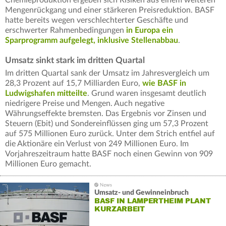
Chemieproduktion ergeben sich Risiken aus einem weiteren
Mengenrückgang und einer stärkeren Preisreduktion. BASF
hatte bereits wegen verschlechterter Geschäfte und
erschwerter Rahmenbedingungen
in Europa ein
Sparprogramm aufgelegt, inklusive Stellenabbau
.
Umsatz sinkt stark im dritten Quartal
Im dritten Quartal sank der Umsatz im Jahresvergleich um
28,3 Prozent auf 15,7 Milliarden Euro,
wie BASF in
Ludwigshafen mitteilte
. Grund waren insgesamt deutlich
niedrigere Preise und Mengen. Auch negative
Währungseffekte bremsten. Das Ergebnis vor Zinsen und
Steuern (Ebit) und Sondereinflüssen ging um 57,3 Prozent
auf 575 Millionen Euro zurück. Unter dem Strich entfiel auf
die Aktionäre ein Verlust von 249 Millionen Euro. Im
Vorjahreszeitraum hatte BASF noch einen Gewinn von 909
Millionen Euro gemacht.
Umsatz- und Gewinneinbruch
BASF IN LAMPERTHEIM PLANT
KURZARBEIT