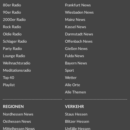
80er Radio
Frankfurt News
90er Radio
Wiesbaden News
2000er Radio
Mainz News
Rock Radio
Kassel News
Oldie Radio
Darmstadt News
Schlager Radio
Offenbach News
Party Radio
Gießen News
Lounge Radio
Fulda News
Weihnachtsradio
Bayern News
Meditationsradio
Sport
Top 40
Wetter
Playlist
Alle Orte
Alle Themen
REGIONEN
VERKEHR
Nordhessen News
Staus Hessen
Osthessen News
Blitzer Hessen
Mittelhessen News
Unfälle Hessen