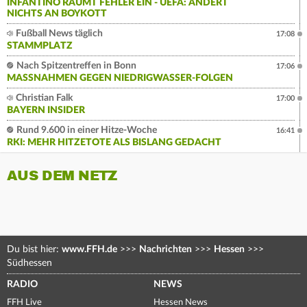
INFANTINO RÄUMT FEHLER EIN - UEFA: ÄNDERT
NICHTS AN BOYKOTT
Fußball News täglich
17:08
STAMMPLATZ
Nach Spitzentreffen in Bonn
17:06
MASSNAHMEN GEGEN NIEDRIGWASSER-FOLGEN
Christian Falk
17:00
BAYERN INSIDER
Rund 9.600 in einer Hitze-Woche
16:41
RKI: MEHR HITZETOTE ALS BISLANG GEDACHT
AUS DEM NETZ
Du bist hier:
www.FFH.de
>>>
Nachrichten
>>>
Hessen
>>>
Südhessen
RADIO
NEWS
FFH Live
Hessen News