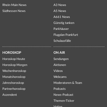
Rhein-Main News
A3 News
Südhessen News
A5 News
A661 News
Günstig tanken
Parkhäuser
Flugplan Frankfurt
Schulausfälle
HOROSKOP
ON AIR
Horoskop Heute
Sendungen
Horoskop Morgen
Aktionen
Wochenhoroskop
Videos
Monatshoroskop
Webcams
Jahreshoroskop
Moderatoren & Team
Partnerhoroskop
Podcasts
Aszendent
News-Podcast
Themen-Ticker
Voting