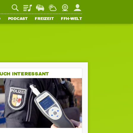
Playlist
Staupilot
Wetter
Webcam
Mein FFH
O
PODCAST
FREIZEIT
FFH-WELT
UCH INTERESSANT