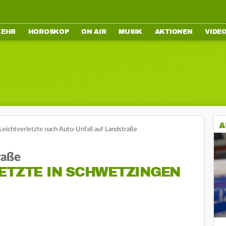
KEHR
HOROSKOP
ON AIR
MUSIK
AKTIONEN
VIDE
A
Leichtverletzte nach Auto-Unfall auf Landstraße
raße
ETZTE IN SCHWETZINGEN