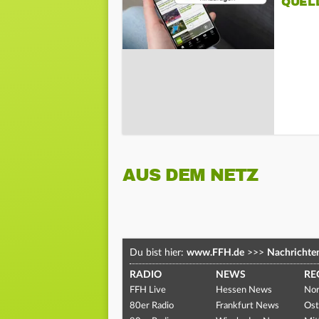
QUEL
AUS DEM NETZ
Du bist hier:
www.FFH.de
>>>
Nachrichte
RADIO
NEWS
RE
FFH Live
Hessen News
Nor
80er Radio
Frankfurt News
Ost