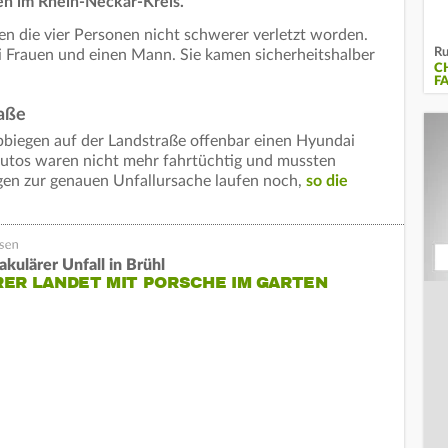
en im Rhein-Neckar-Kreis.
eien die vier Personen nicht schwerer verletzt worden.
Ru
i Frauen und einen Mann. Sie kamen sicherheitshalber
C
F
raße
Abbiegen auf der Landstraße offenbar einen Hyundai
Autos waren nicht mehr fahrtüchtig und mussten
gen zur genauen Unfallursache laufen noch,
so die
akulärer Unfall in Brühl
ER LANDET MIT PORSCHE IM GARTEN