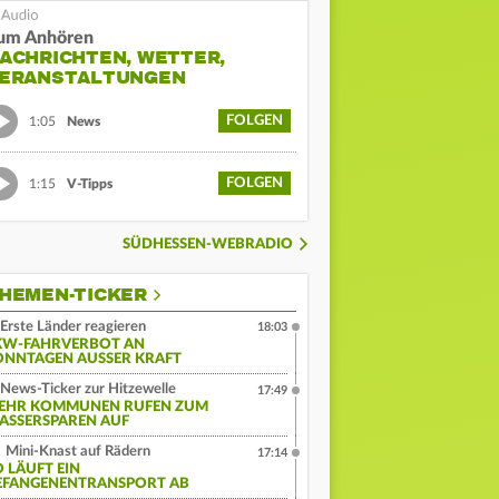
um Anhören
ACHRICHTEN, WETTER,
ERANSTALTUNGEN
FOLGEN
1:05
News
FOLGEN
1:15
V-Tipps
SÜDHESSEN-WEBRADIO
HEMEN-TICKER
Erste Länder reagieren
18:03
KW-FAHRVERBOT AN
ONNTAGEN AUSSER KRAFT
News-Ticker zur Hitzewelle
17:49
EHR KOMMUNEN RUFEN ZUM
ASSERSPAREN AUF
Mini-Knast auf Rädern
17:14
O LÄUFT EIN
EFANGENENTRANSPORT AB