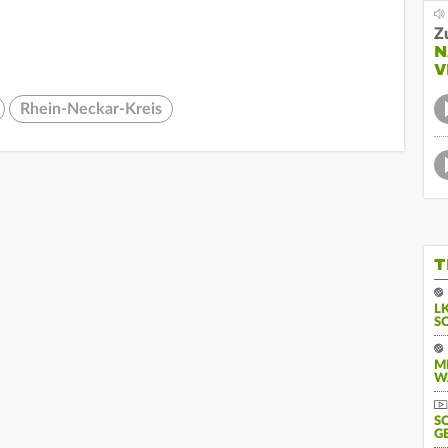
Z
N
V
Rhein-Neckar-Kreis
T
L
S
M
W
S
G