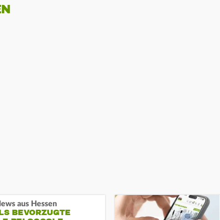
EN
ews aus Hessen
ALS BEVORZUGTE