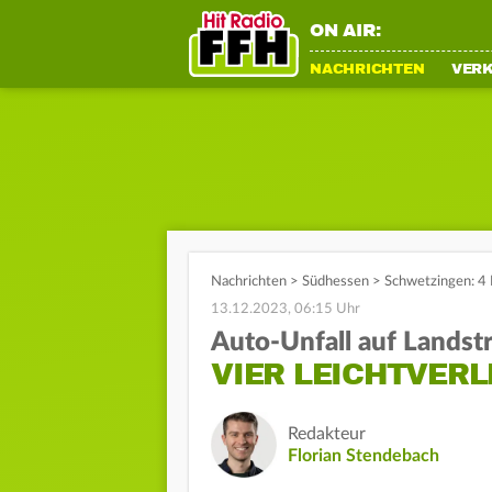
ON AIR:
NACHRICHTEN
VER
Nachrichten
>
Südhessen
>
Schwetzingen: 4 
13.12.2023, 06:15 Uhr
Auto-Unfall auf Landst
VIER LEICHTVERL
Redakteur
Florian Stendebach