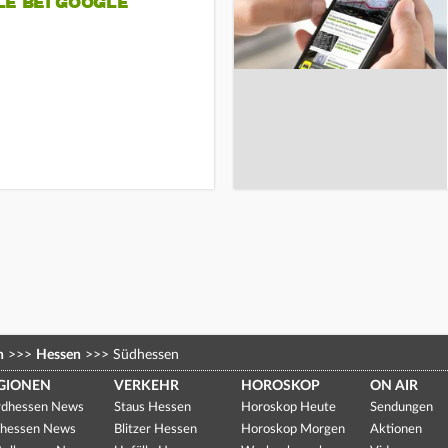
LE BEI GOOGLE
n
>>>
Hessen
>>>
Südhessen
GIONEN
VERKEHR
HOROSKOP
ON AIR
dhessen News
Staus Hessen
Horoskop Heute
Sendungen
hessen News
Blitzer Hessen
Horoskop Morgen
Aktionen