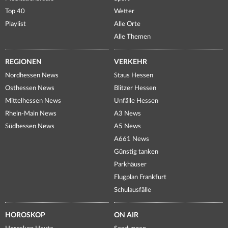
Top 40
Wetter
Playlist
Alle Orte
Alle Themen
REGIONEN
VERKEHR
Nordhessen News
Staus Hessen
Osthessen News
Blitzer Hessen
Mittelhessen News
Unfälle Hessen
Rhein-Main News
A3 News
Südhessen News
A5 News
A661 News
Günstig tanken
Parkhäuser
Flugplan Frankfurt
Schulausfälle
HOROSKOP
ON AIR