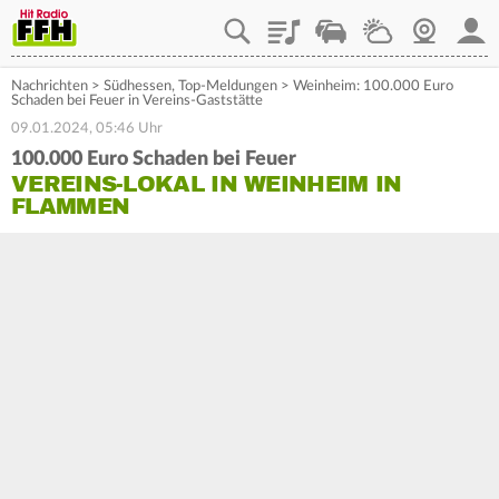
Playlist
Staupilot
Wetter
Webcam
Mein
Nachrichten
>
Südhessen
,
Top-Meldungen
>
Weinheim: 100.000 Euro
Schaden bei Feuer in Vereins-Gaststätte
09.01.2024, 05:46 Uhr
100.000 Euro Schaden bei Feuer
VEREINS-LOKAL IN WEINHEIM IN
FLAMMEN