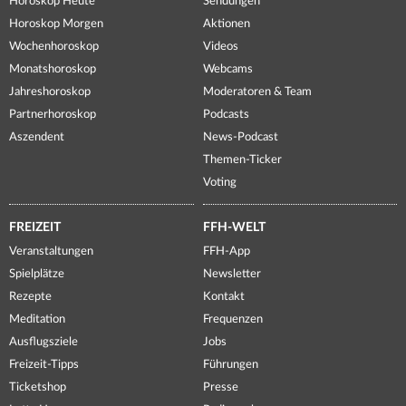
Horoskop Heute
Sendungen
Horoskop Morgen
Aktionen
Wochenhoroskop
Videos
Monatshoroskop
Webcams
Jahreshoroskop
Moderatoren & Team
Partnerhoroskop
Podcasts
Aszendent
News-Podcast
Themen-Ticker
Voting
FREIZEIT
FFH-WELT
Veranstaltungen
FFH-App
Spielplätze
Newsletter
Rezepte
Kontakt
Meditation
Frequenzen
Ausflugsziele
Jobs
Freizeit-Tipps
Führungen
Ticketshop
Presse