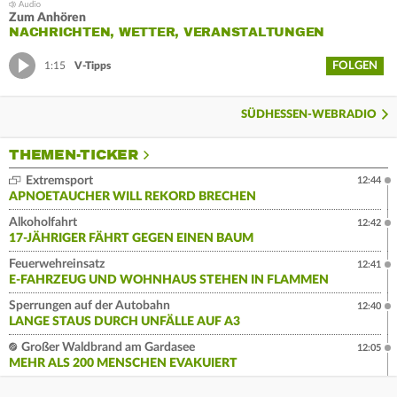
Zum Anhören
NACHRICHTEN, WETTER, VERANSTALTUNGEN
FOLGEN
1:15
V-Tipps
SÜDHESSEN-WEBRADIO
THEMEN-TICKER
Extremsport
12:44
APNOETAUCHER WILL REKORD BRECHEN
Alkoholfahrt
12:42
17-JÄHRIGER FÄHRT GEGEN EINEN BAUM
Feuerwehreinsatz
12:41
E-FAHRZEUG UND WOHNHAUS STEHEN IN FLAMMEN
Sperrungen auf der Autobahn
12:40
LANGE STAUS DURCH UNFÄLLE AUF A3
Großer Waldbrand am Gardasee
12:05
MEHR ALS 200 MENSCHEN EVAKUIERT