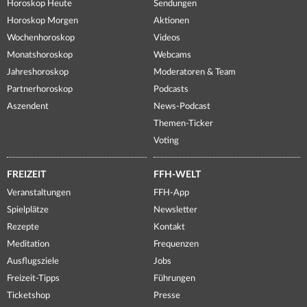
Horoskop Heute
Sendungen
Horoskop Morgen
Aktionen
Wochenhoroskop
Videos
Monatshoroskop
Webcams
Jahreshoroskop
Moderatoren & Team
Partnerhoroskop
Podcasts
Aszendent
News-Podcast
Themen-Ticker
Voting
FREIZEIT
FFH-WELT
Veranstaltungen
FFH-App
Spielplätze
Newsletter
Rezepte
Kontakt
Meditation
Frequenzen
Ausflugsziele
Jobs
Freizeit-Tipps
Führungen
Ticketshop
Presse