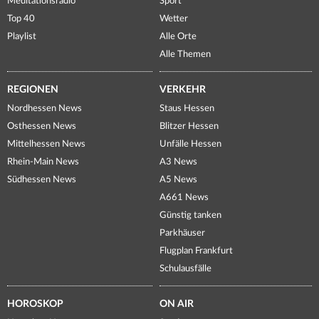
Meditationsradio
Sport
Top 40
Wetter
Playlist
Alle Orte
Alle Themen
REGIONEN
VERKEHR
Nordhessen News
Staus Hessen
Osthessen News
Blitzer Hessen
Mittelhessen News
Unfälle Hessen
Rhein-Main News
A3 News
Südhessen News
A5 News
A661 News
Günstig tanken
Parkhäuser
Flugplan Frankfurt
Schulausfälle
HOROSKOP
ON AIR