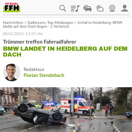
Playlist
Staupilot
Wetter
Webcam
Mein
Nachrichten
>
Südhessen
,
Top-Meldungen
>
Unfall in Heidelberg: BMW
bleibt auf dem Dach liegen - 2 Verletzte
08.02.2024, 13:35 Uhr
Trümmer treffen Fahrradfahrer
BMW LANDET IN HEIDELBERG AUF DEM
DACH
Redakteur
Florian Stendebach