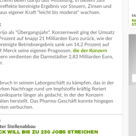
hefin Belen Garijo laut Mitteilung. In diesem Jahr
effekte bereinigte Ergebnis vor Steuern, Zinsen und
 aus eigener Kraft "leicht bis moderat" wachsen.
Me
N
k
S
ijo als "Übergangsjahr". Konzernweit ging der Umsatz
rozent auf knapp 21 Milliarden Euro zurück, wie der
ereinigte Betriebsergebnis sank um 14,2 Prozent auf
af Merck seine eigenen Prognosen,
die der Konzern
ern verdienten die Darmstädter 2,83 Milliarden Euro,
r.
bruch in seinem Laborgeschäft zu kämpfen, das in der
ken Nachfrage rund um Impfstoffe kräftig floriert
niksparte länger als gedacht, in der der Konzern
lien herstellt. Das Pharma-Geschäft konnte hingegen
ten verbuchen.
ter Stellenabbau
K WILL BIS ZU 230 JOBS STREICHEN