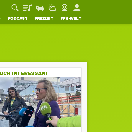
Playlist
Staupilot
Wetter
Webcam
Mein FFH
O
PODCAST
FREIZEIT
FFH-WELT
UCH INTERESSANT