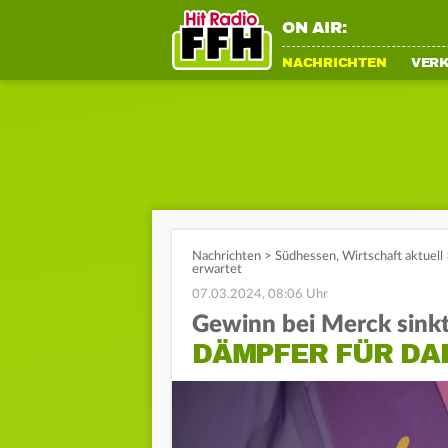
ON AIR:
NACHRICHTEN
VER
Nachrichten
>
Südhessen
,
Wirtschaft aktuell
erwartet
07.03.2024, 08:06 Uhr
Gewinn bei Merck sinkt
DÄMPFER FÜR DA