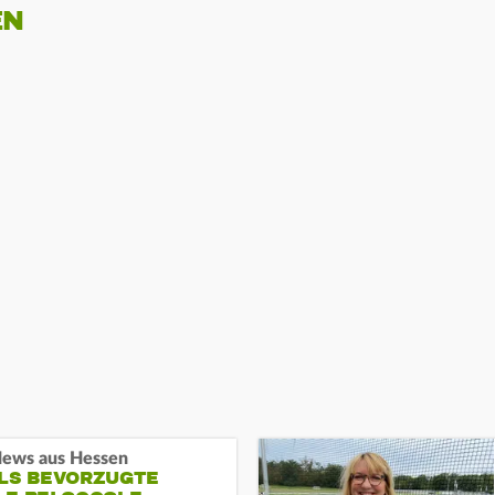
EN
ews aus Hessen
ALS BEVORZUGTE