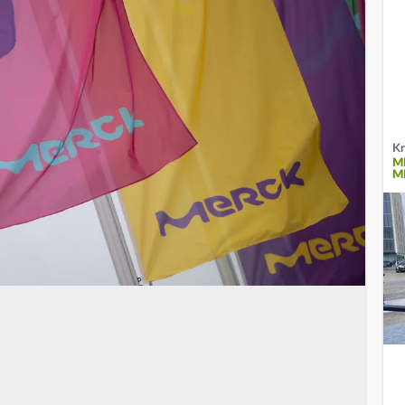
Kr
M
M