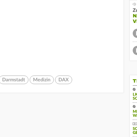
Z
N
V
Darmstadt
Medizin
DAX
T
L
S
M
W
S
G