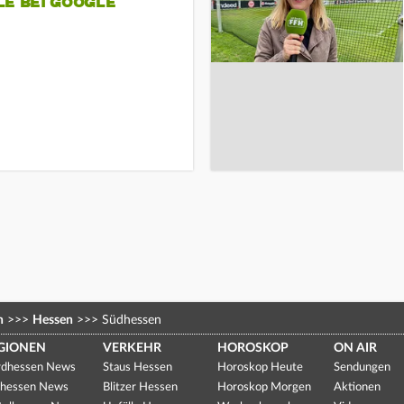
LE BEI GOOGLE
n
>>>
Hessen
>>>
Südhessen
GIONEN
VERKEHR
HOROSKOP
ON AIR
dhessen News
Staus Hessen
Horoskop Heute
Sendungen
hessen News
Blitzer Hessen
Horoskop Morgen
Aktionen