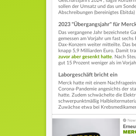
Geschäftsjahrs 2024", sagte Konzernc
sollen der Umsatz und das um Sonder
Abschreibungen (bereinigtes Ebitda)
2023 "Übergangsjahr" für Merc
Das vergangene Jahr bezeichnete Gar
gemessen am Vorjahr um fast sechs P
Dax-Konzern weiter mitteilte. Das b
knapp 5,9 Milliarden Euro. Damit tr
zuvor aber gesenkt hatte
. Nach Steu
gut 15 Prozent weniger als im Vorjah
Laborgeschäft bricht ein
Merck hatte mit einem Nachfrageein
Corona-Pandemie angesichts der star
hatte. Zudem schwächelte die Elektro
schwerpunktmäßig Halbleitermateria
Zuwächse etwa bei Krebsmedikamen
Erneu
MERC