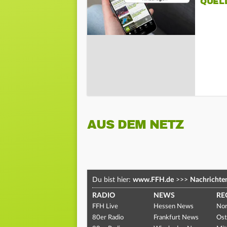
QUEL
AUS DEM NETZ
Du bist hier:
www.FFH.de
>>>
Nachrichte
RADIO
NEWS
RE
FFH Live
Hessen News
Nor
80er Radio
Frankfurt News
Ost