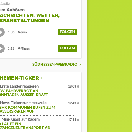
um Anhören
ACHRICHTEN, WETTER,
ERANSTALTUNGEN
FOLGEN
1:05
News
FOLGEN
1:15
V-Tipps
SÜDHESSEN-WEBRADIO
HEMEN-TICKER
Erste Länder reagieren
18:03
KW-FAHRVERBOT AN
ONNTAGEN AUSSER KRAFT
News-Ticker zur Hitzewelle
17:49
EHR KOMMUNEN RUFEN ZUM
ASSERSPAREN AUF
Mini-Knast auf Rädern
17:14
O LÄUFT EIN
EFANGENENTRANSPORT AB