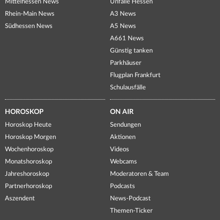
Mittelhessen News
Unfälle Hessen
Rhein-Main News
A3 News
Südhessen News
A5 News
A661 News
Günstig tanken
Parkhäuser
Flugplan Frankfurt
Schulausfälle
HOROSKOP
ON AIR
Horoskop Heute
Sendungen
Horoskop Morgen
Aktionen
Wochenhoroskop
Videos
Monatshoroskop
Webcams
Jahreshoroskop
Moderatoren & Team
Partnerhoroskop
Podcasts
Aszendent
News-Podcast
Themen-Ticker