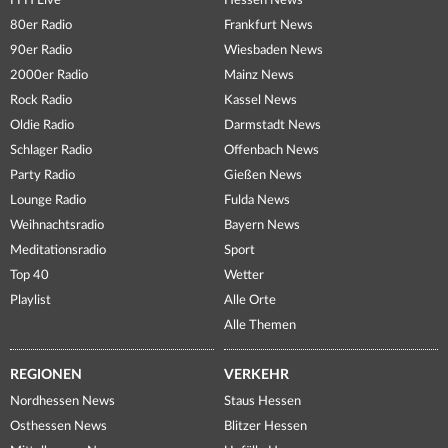
FFH Live
Hessen News
80er Radio
Frankfurt News
90er Radio
Wiesbaden News
2000er Radio
Mainz News
Rock Radio
Kassel News
Oldie Radio
Darmstadt News
Schlager Radio
Offenbach News
Party Radio
Gießen News
Lounge Radio
Fulda News
Weihnachtsradio
Bayern News
Meditationsradio
Sport
Top 40
Wetter
Playlist
Alle Orte
Alle Themen
REGIONEN
VERKEHR
Nordhessen News
Staus Hessen
Osthessen News
Blitzer Hessen