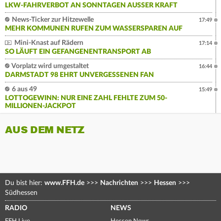
LKW-FAHRVERBOT AN SONNTAGEN AUSSER KRAFT
News-Ticker zur Hitzewelle
17:49
MEHR KOMMUNEN RUFEN ZUM WASSERSPAREN AUF
Mini-Knast auf Rädern
17:14
SO LÄUFT EIN GEFANGENENTRANSPORT AB
Vorplatz wird umgestaltet
16:44
DARMSTADT 98 EHRT UNVERGESSENEN FAN
6 aus 49
15:49
LOTTOGEWINN: NUR EINE ZAHL FEHLTE ZUM 50-
MILLIONEN-JACKPOT
AUS DEM NETZ
Du bist hier:
www.FFH.de
>>>
Nachrichten
>>>
Hessen
>>>
Südhessen
RADIO
NEWS