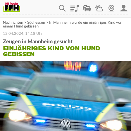
Playlist
Staupilot
Wetter
Webcam
Mein
Nachrichten
>
Südhessen
>
In Mannheim wurde ein einjähriges Kind von
einem Hund gebissen
12.04.2024, 14:18 Uhr
Zeugen in Mannheim gesucht
EINJÄHRIGES KIND VON HUND
GEBISSEN