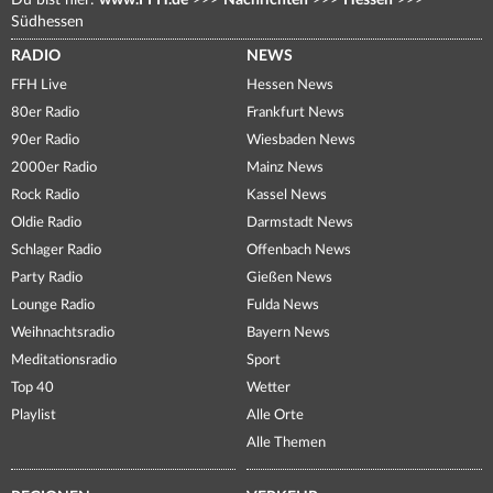
Du bist hier:
www.FFH.de
>>>
Nachrichten
>>>
Hessen
>>>
Südhessen
RADIO
NEWS
FFH Live
Hessen News
80er Radio
Frankfurt News
90er Radio
Wiesbaden News
2000er Radio
Mainz News
Rock Radio
Kassel News
Oldie Radio
Darmstadt News
Schlager Radio
Offenbach News
Party Radio
Gießen News
Lounge Radio
Fulda News
Weihnachtsradio
Bayern News
Meditationsradio
Sport
Top 40
Wetter
Playlist
Alle Orte
Alle Themen