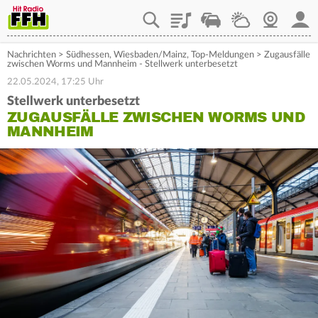
Playlist
Staupilot
Wetter
Webcam
Mein
Nachrichten
>
Südhessen
,
Wiesbaden/Mainz
,
Top-Meldungen
>
Zugausfälle
zwischen Worms und Mannheim - Stellwerk unterbesetzt
22.05.2024, 17:25 Uhr
Stellwerk unterbesetzt
ZUGAUSFÄLLE ZWISCHEN WORMS UND
MANNHEIM