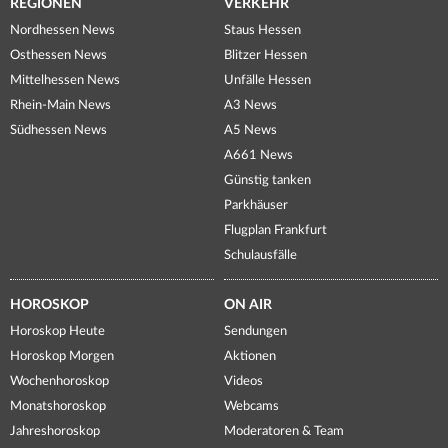
REGIONEN
VERKEHR
Nordhessen News
Staus Hessen
Osthessen News
Blitzer Hessen
Mittelhessen News
Unfälle Hessen
Rhein-Main News
A3 News
Südhessen News
A5 News
A661 News
Günstig tanken
Parkhäuser
Flugplan Frankfurt
Schulausfälle
HOROSKOP
ON AIR
Horoskop Heute
Sendungen
Horoskop Morgen
Aktionen
Wochenhoroskop
Videos
Monatshoroskop
Webcams
Jahreshoroskop
Moderatoren & Team