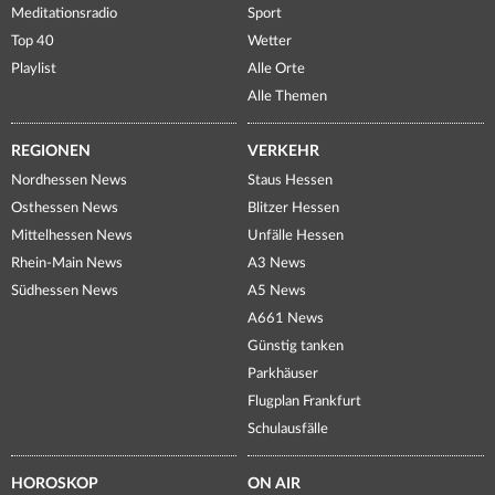
Meditationsradio
Sport
Top 40
Wetter
Playlist
Alle Orte
Alle Themen
REGIONEN
VERKEHR
Nordhessen News
Staus Hessen
Osthessen News
Blitzer Hessen
Mittelhessen News
Unfälle Hessen
Rhein-Main News
A3 News
Südhessen News
A5 News
A661 News
Günstig tanken
Parkhäuser
Flugplan Frankfurt
Schulausfälle
HOROSKOP
ON AIR