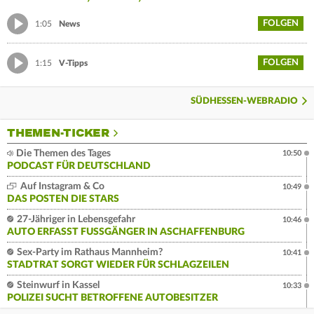
FOLGEN
1:05
News
FOLGEN
1:15
V-Tipps
SÜDHESSEN-WEBRADIO
THEMEN-TICKER
Die Themen des Tages
10:50
PODCAST FÜR DEUTSCHLAND
Auf Instagram & Co
10:49
DAS POSTEN DIE STARS
27-Jähriger in Lebensgefahr
10:46
AUTO ERFASST FUSSGÄNGER IN ASCHAFFENBURG
Sex-Party im Rathaus Mannheim?
10:41
STADTRAT SORGT WIEDER FÜR SCHLAGZEILEN
Steinwurf in Kassel
10:33
POLIZEI SUCHT BETROFFENE AUTOBESITZER