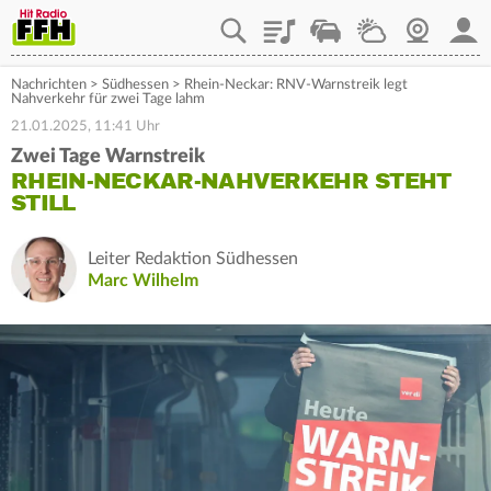
Playlist
Staupilot
Wetter
Webcam
Mein
Nachrichten
>
Südhessen
>
Rhein-Neckar: RNV-Warnstreik legt
Nahverkehr für zwei Tage lahm
21.01.2025, 11:41 Uhr
Zwei Tage Warnstreik
RHEIN-NECKAR-NAHVERKEHR STEHT
STILL
Leiter Redaktion Südhessen
Marc Wilhelm