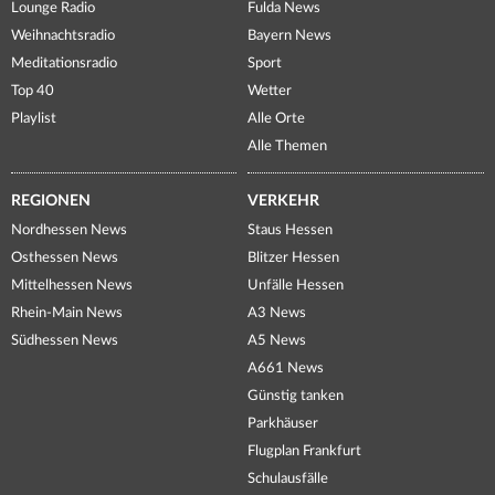
Lounge Radio
Fulda News
Weihnachtsradio
Bayern News
Meditationsradio
Sport
Top 40
Wetter
Playlist
Alle Orte
Alle Themen
REGIONEN
VERKEHR
Nordhessen News
Staus Hessen
Osthessen News
Blitzer Hessen
Mittelhessen News
Unfälle Hessen
Rhein-Main News
A3 News
Südhessen News
A5 News
A661 News
Günstig tanken
Parkhäuser
Flugplan Frankfurt
Schulausfälle