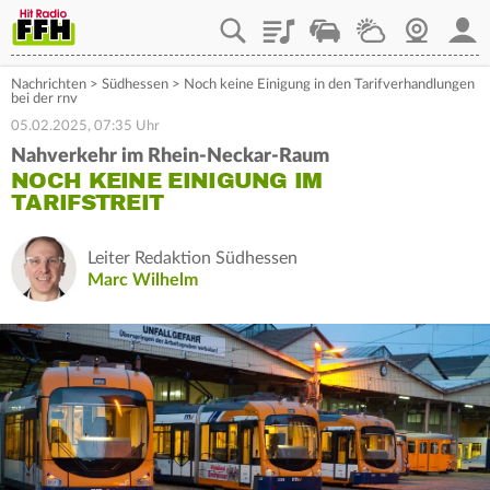
Playlist
Staupilot
Wetter
Webcam
Mein
Nachrichten
>
Südhessen
>
Noch keine Einigung in den Tarifverhandlungen
bei der rnv
05.02.2025, 07:35 Uhr
Nahverkehr im Rhein-Neckar-Raum
NOCH KEINE EINIGUNG IM
TARIFSTREIT
Leiter Redaktion Südhessen
Marc Wilhelm