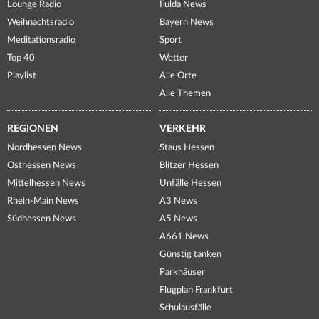
Lounge Radio
Fulda News
Weihnachtsradio
Bayern News
Meditationsradio
Sport
Top 40
Wetter
Playlist
Alle Orte
Alle Themen
REGIONEN
VERKEHR
Nordhessen News
Staus Hessen
Osthessen News
Blitzer Hessen
Mittelhessen News
Unfälle Hessen
Rhein-Main News
A3 News
Südhessen News
A5 News
A661 News
Günstig tanken
Parkhäuser
Flugplan Frankfurt
Schulausfälle