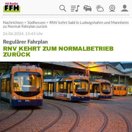
Playlist
Staupilot
Wetter
Webcam
Mein
Nachrichten
>
Südhessen
>
RNV kehrt bald in Ludwigshafen und Mannheim
zu Normal-Fahrplan zurück
26.06.2024, 15:43 Uhr
Regulärer Fahrplan
RNV KEHRT ZUM NORMALBETRIEB
ZURÜCK