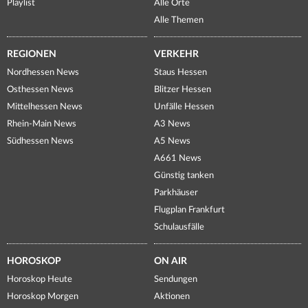
Playlist
Alle Orte
Alle Themen
REGIONEN
VERKEHR
Nordhessen News
Staus Hessen
Osthessen News
Blitzer Hessen
Mittelhessen News
Unfälle Hessen
Rhein-Main News
A3 News
Südhessen News
A5 News
A661 News
Günstig tanken
Parkhäuser
Flugplan Frankfurt
Schulausfälle
HOROSKOP
ON AIR
Horoskop Heute
Sendungen
Horoskop Morgen
Aktionen