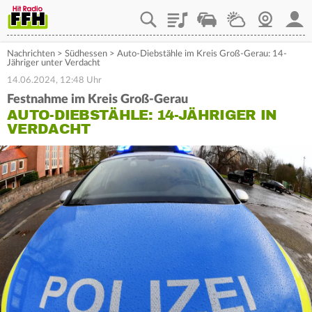
Playlist
Staupilot
Wetter
Webcam
Mein
Nachrichten
>
Südhessen
>
Auto-Diebstähle im Kreis Groß-Gerau: 14-
Jähriger unter Verdacht
14.06.2024, 12:48 Uhr
Festnahme im Kreis Groß-Gerau
AUTO-DIEBSTÄHLE: 14-JÄHRIGER IN
VERDACHT