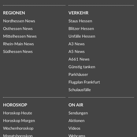
REGIONEN
VERKEHR
Nordhessen News
Staus Hessen
Osthessen News
Blitzer Hessen
Mittelhessen News
Unfälle Hessen
Rhein-Main News
A3 News
Südhessen News
A5 News
A661 News
Günstig tanken
Parkhäuser
Flugplan Frankfurt
Schulausfälle
HOROSKOP
ON AIR
Horoskop Heute
Sendungen
Horoskop Morgen
Aktionen
Wochenhoroskop
Videos
Monatshoroskop
Webcams