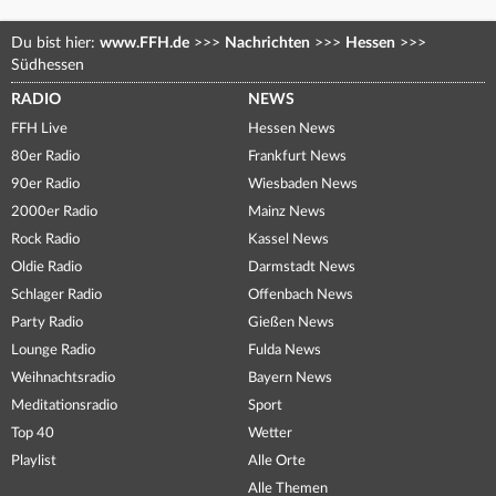
Du bist hier:
www.FFH.de
>>>
Nachrichten
>>>
Hessen
>>>
Südhessen
RADIO
NEWS
FFH Live
Hessen News
80er Radio
Frankfurt News
90er Radio
Wiesbaden News
2000er Radio
Mainz News
Rock Radio
Kassel News
Oldie Radio
Darmstadt News
Schlager Radio
Offenbach News
Party Radio
Gießen News
Lounge Radio
Fulda News
Weihnachtsradio
Bayern News
Meditationsradio
Sport
Top 40
Wetter
Playlist
Alle Orte
Alle Themen