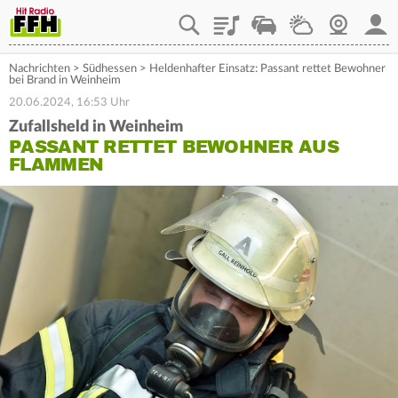
Playlist
Staupilot
Wetter
Webcam
Mein
Nachrichten
>
Südhessen
>
Heldenhafter Einsatz: Passant rettet Bewohner
bei Brand in Weinheim
20.06.2024, 16:53 Uhr
Zufallsheld in Weinheim
PASSANT RETTET BEWOHNER AUS
FLAMMEN