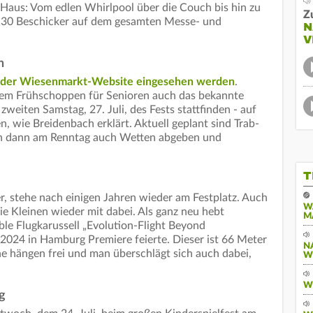
 Haus: Vom edlen Whirlpool über die Couch bis hin zu
Z
r 130 Beschicker auf dem gesamten Messe- und
N
V
n
der Wiesenmarkt-Website eingesehen werden
.
inem Frühschoppen für Senioren auch das bekannte
zweiten Samstag, 27. Juli, des Fests stattfinden - auf
, wie Breidenbach erklärt. Aktuell geplant sind Trab-
n dann am Renntag auch Wetten abgeben und
T
r, stehe nach einigen Jahren wieder am Festplatz. Auch
W
die Kleinen wieder mit dabei. Als ganz neu hebt
M
le Flugkarussell „Evolution-Flight Beyond
l 2024 in Hamburg Premiere feierte. Dieser ist 66 Meter
N
ine hängen frei und man überschlägt sich auch dabei,
W
W
g