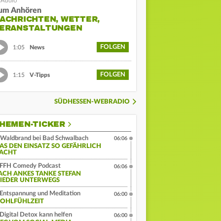
um Anhören
ACHRICHTEN, WETTER,
ERANSTALTUNGEN
FOLGEN
1:05
News
FOLGEN
1:15
V-Tipps
SÜDHESSEN-WEBRADIO
HEMEN-TICKER
Waldbrand bei Bad Schwalbach
06:06
AS DEN EINSATZ SO GEFÄHRLICH
ACHT
FFH Comedy Podcast
06:06
ACH ANKES TANKE STEFAN
IEDER UNTERWEGS
Entspannung und Meditation
06:00
OHLFÜHLZEIT
Digital Detox kann helfen
06:00