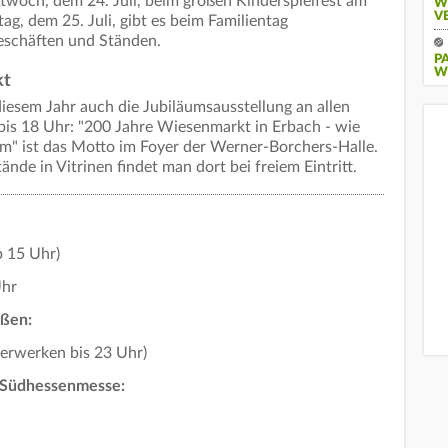
twoch, dem 24. Juli, beim großen Kinderspielfest am
W
V
g, dem 25. Juli, gibt es beim Familientag
geschäften und Ständen.
P
W
kt
 diesem Jahr auch die Jubiläumsausstellung an allen
 bis 18 Uhr: "200 Jahre Wiesenmarkt in Erbach - wie
m" ist das Motto im Foyer der Werner-Borchers-Halle.
nde in Vitrinen findet man dort bei freiem Eintritt.
b 15 Uhr)
Uhr
aßen:
uerwerken bis 23 Uhr)
r Südhessenmesse: