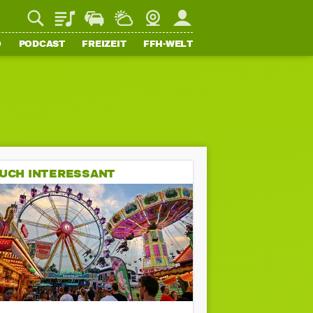
Playlist
Staupilot
Wetter
Webcam
Mein FFH
O
PODCAST
FREIZEIT
FFH-WELT
UCH INTERESSANT