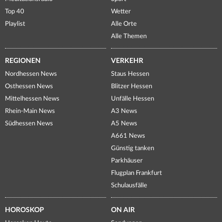
Top 40
Wetter
Playlist
Alle Orte
Alle Themen
REGIONEN
VERKEHR
Nordhessen News
Staus Hessen
Osthessen News
Blitzer Hessen
Mittelhessen News
Unfälle Hessen
Rhein-Main News
A3 News
Südhessen News
A5 News
A661 News
Günstig tanken
Parkhäuser
Flugplan Frankfurt
Schulausfälle
HOROSKOP
ON AIR