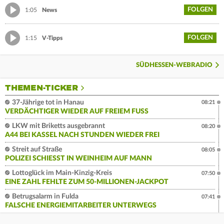
FOLGEN
1:05
News
FOLGEN
1:15
V-Tipps
SÜDHESSEN-WEBRADIO
THEMEN-TICKER
37-Jährige tot in Hanau
08:21
VERDÄCHTIGER WIEDER AUF FREIEM FUSS
LKW mit Briketts ausgebrannt
08:20
A44 BEI KASSEL NACH STUNDEN WIEDER FREI
Streit auf Straße
08:05
POLIZEI SCHIESST IN WEINHEIM AUF MANN
Lottoglück im Main-Kinzig-Kreis
07:50
EINE ZAHL FEHLTE ZUM 50-MILLIONEN-JACKPOT
Betrugsalarm in Fulda
07:41
FALSCHE ENERGIEMITARBEITER UNTERWEGS