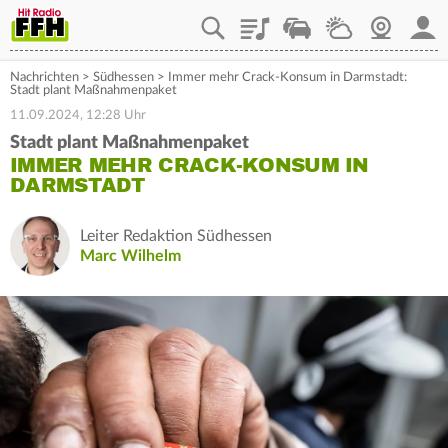
Playlist
Staupilot
Wetter
Webcam
Mein
Nachrichten
>
Südhessen
>
Immer mehr Crack-Konsum in Darmstadt:
Stadt plant Maßnahmenpaket
11.09.2024, 12:28 Uhr
Stadt plant Maßnahmenpaket
IMMER MEHR CRACK-KONSUM IN
DARMSTADT
Leiter Redaktion Südhessen
Marc Wilhelm