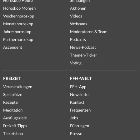
Horoskop Heute
Sendungen
Horoskop Morgen
Aktionen
Wochenhoroskop
Videos
Monatshoroskop
Webcams
Jahreshoroskop
Moderatoren & Team
Partnerhoroskop
Podcasts
Aszendent
News-Podcast
Themen-Ticker
Voting
FREIZEIT
FFH-WELT
Veranstaltungen
FFH-App
Spielplätze
Newsletter
Rezepte
Kontakt
Meditation
Frequenzen
Ausflugsziele
Jobs
Freizeit-Tipps
Führungen
Ticketshop
Presse