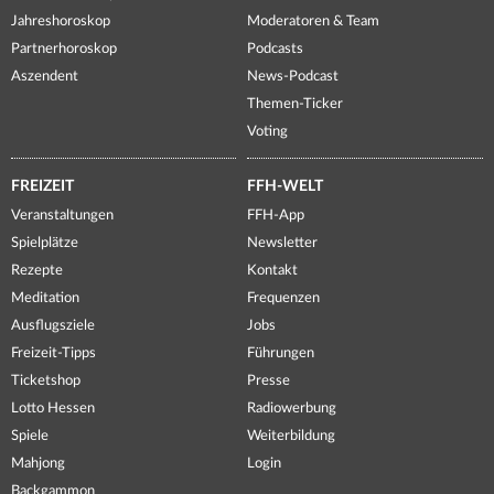
Jahreshoroskop
Moderatoren & Team
Partnerhoroskop
Podcasts
Aszendent
News-Podcast
Themen-Ticker
Voting
FREIZEIT
FFH-WELT
Veranstaltungen
FFH-App
Spielplätze
Newsletter
Rezepte
Kontakt
Meditation
Frequenzen
Ausflugsziele
Jobs
Freizeit-Tipps
Führungen
Ticketshop
Presse
Lotto Hessen
Radiowerbung
Spiele
Weiterbildung
Mahjong
Login
Backgammon