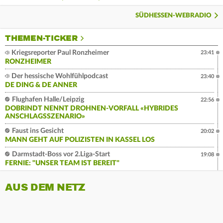
SÜDHESSEN-WEBRADIO
THEMEN-TICKER
Kriegsreporter Paul Ronzheimer
23:41
RONZHEIMER
Der hessische Wohlfühlpodcast
23:40
DE DING & DE ANNER
Flughafen Halle/Leipzig
22:56
DOBRINDT NENNT DROHNEN-VORFALL «HYBRIDES
ANSCHLAGSSZENARIO»
Faust ins Gesicht
20:02
MANN GEHT AUF POLIZISTEN IN KASSEL LOS
Darmstadt-Boss vor 2.Liga-Start
19:08
FERNIE: "UNSER TEAM IST BEREIT"
AUS DEM NETZ