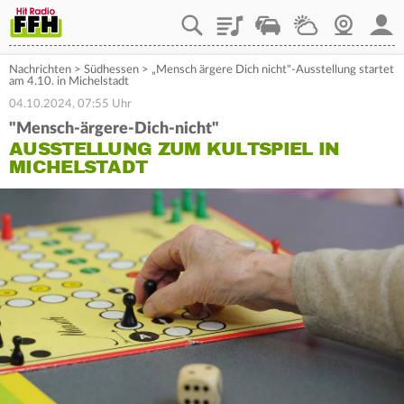
Playlist
Staupilot
Wetter
Webcam
Mein
Nachrichten
>
Südhessen
>
„Mensch ärgere Dich nicht"-Ausstellung startet
am 4.10. in Michelstadt
04.10.2024, 07:55 Uhr
"Mensch-ärgere-Dich-nicht"
AUSSTELLUNG ZUM KULTSPIEL IN
MICHELSTADT