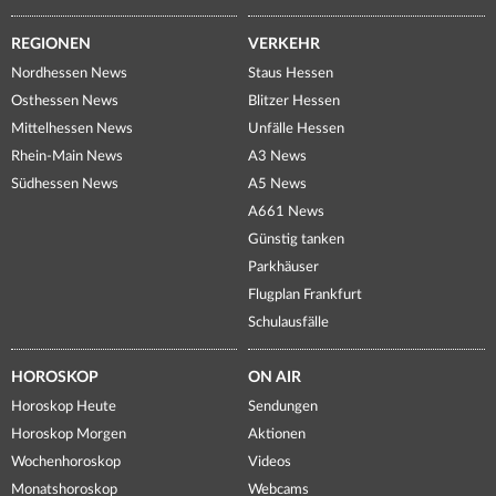
REGIONEN
VERKEHR
Nordhessen News
Staus Hessen
Osthessen News
Blitzer Hessen
Mittelhessen News
Unfälle Hessen
Rhein-Main News
A3 News
Südhessen News
A5 News
A661 News
Günstig tanken
Parkhäuser
Flugplan Frankfurt
Schulausfälle
HOROSKOP
ON AIR
Horoskop Heute
Sendungen
Horoskop Morgen
Aktionen
Wochenhoroskop
Videos
Monatshoroskop
Webcams