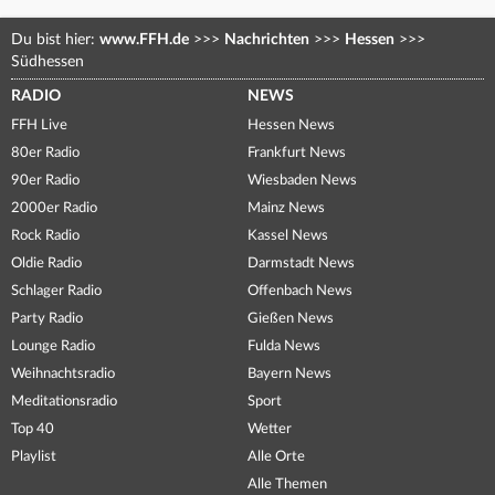
Du bist hier:
www.FFH.de
>>>
Nachrichten
>>>
Hessen
>>>
Südhessen
RADIO
NEWS
FFH Live
Hessen News
80er Radio
Frankfurt News
90er Radio
Wiesbaden News
2000er Radio
Mainz News
Rock Radio
Kassel News
Oldie Radio
Darmstadt News
Schlager Radio
Offenbach News
Party Radio
Gießen News
Lounge Radio
Fulda News
Weihnachtsradio
Bayern News
Meditationsradio
Sport
Top 40
Wetter
Playlist
Alle Orte
Alle Themen