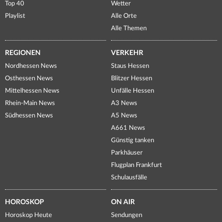
Top 40
Wetter
Playlist
Alle Orte
Alle Themen
REGIONEN
VERKEHR
Nordhessen News
Staus Hessen
Osthessen News
Blitzer Hessen
Mittelhessen News
Unfälle Hessen
Rhein-Main News
A3 News
Südhessen News
A5 News
A661 News
Günstig tanken
Parkhäuser
Flugplan Frankfurt
Schulausfälle
HOROSKOP
ON AIR
Horoskop Heute
Sendungen