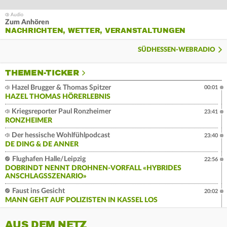
Zum Anhören
NACHRICHTEN, WETTER, VERANSTALTUNGEN
SÜDHESSEN-WEBRADIO
THEMEN-TICKER
Hazel Brugger & Thomas Spitzer
00:01
HAZEL THOMAS HÖRERLEBNIS
Kriegsreporter Paul Ronzheimer
23:41
RONZHEIMER
Der hessische Wohlfühlpodcast
23:40
DE DING & DE ANNER
Flughafen Halle/Leipzig
22:56
DOBRINDT NENNT DROHNEN-VORFALL «HYBRIDES
ANSCHLAGSSZENARIO»
Faust ins Gesicht
20:02
MANN GEHT AUF POLIZISTEN IN KASSEL LOS
AUS DEM NETZ