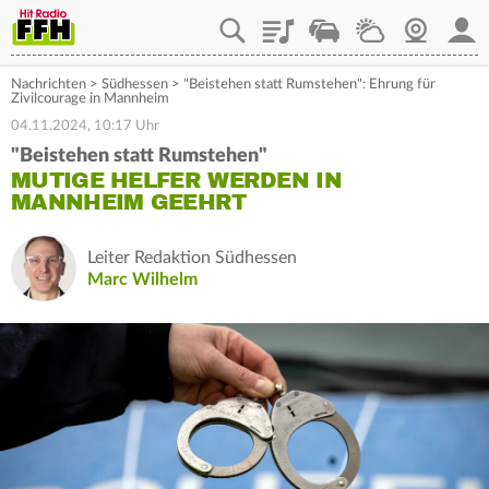
Playlist
Staupilot
Wetter
Webcam
Mein
Nachrichten
>
Südhessen
>
"Beistehen statt Rumstehen": Ehrung für
Zivilcourage in Mannheim
04.11.2024, 10:17 Uhr
"Beistehen statt Rumstehen"
MUTIGE HELFER WERDEN IN
MANNHEIM GEEHRT
Leiter Redaktion Südhessen
Marc Wilhelm