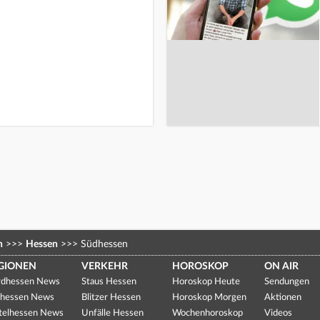
n
>>>
Hessen
>>>
Südhessen
GIONEN
VERKEHR
HOROSKOP
ON AIR
dhessen News
Staus Hessen
Horoskop Heute
Sendungen
hessen News
Blitzer Hessen
Horoskop Morgen
Aktionen
telhessen News
Unfälle Hessen
Wochenhoroskop
Videos