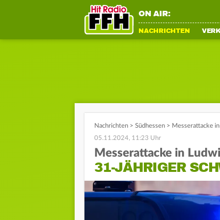
ON AIR:
NACHRICHTEN
VER
Nachrichten
>
Südhessen
>
Messerattacke in
05.11.2024, 11:23 Uhr
Messerattacke in Ludw
31-JÄHRIGER SC