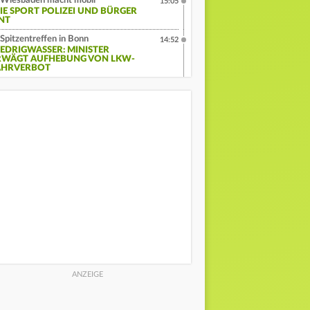
Wiesbaden macht mobil
15:05
IE SPORT POLIZEI UND BÜRGER
INT
Spitzentreffen in Bonn
14:52
IEDRIGWASSER: MINISTER
RWÄGT AUFHEBUNG VON LKW-
AHRVERBOT