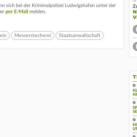
nn sich bei der Kriminalpolizei Ludwigshafen unter der
Z
N
er
per E-Mail
melden.
V
ein
Messerstecherei
Staatsanwaltschaft
T
K
N
S
SE
M
U