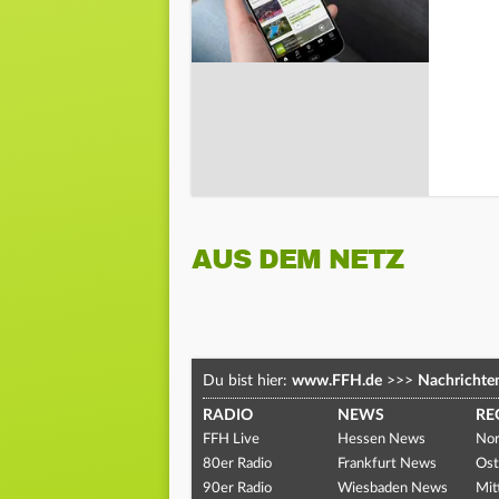
AUS DEM NETZ
Du bist hier:
www.FFH.de
>>>
Nachrichte
RADIO
NEWS
RE
FFH Live
Hessen News
Nor
80er Radio
Frankfurt News
Ost
90er Radio
Wiesbaden News
Mit