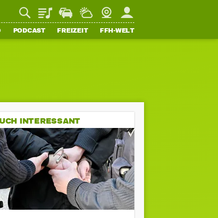
Playlist
Staupilot
Wetter
Webcam
Mein FFH
O
PODCAST
FREIZEIT
FFH-WELT
UCH INTERESSANT