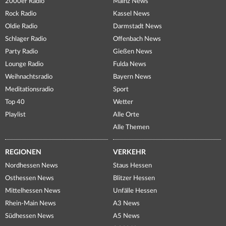
2000er Radio
Mainz News
Rock Radio
Kassel News
Oldie Radio
Darmstadt News
Schlager Radio
Offenbach News
Party Radio
Gießen News
Lounge Radio
Fulda News
Weihnachtsradio
Bayern News
Meditationsradio
Sport
Top 40
Wetter
Playlist
Alle Orte
Alle Themen
REGIONEN
VERKEHR
Nordhessen News
Staus Hessen
Osthessen News
Blitzer Hessen
Mittelhessen News
Unfälle Hessen
Rhein-Main News
A3 News
Südhessen News
A5 News