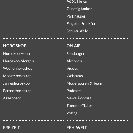
A661 News
Günstig tanken
Parkhäuser
Flugplan Frankfurt
Schulausfälle
HOROSKOP
ON AIR
Horoskop Heute
Sendungen
Horoskop Morgen
Aktionen
Wochenhoroskop
Videos
Monatshoroskop
Webcams
Jahreshoroskop
Moderatoren & Team
Partnerhoroskop
Podcasts
Aszendent
News-Podcast
Themen-Ticker
Voting
FREIZEIT
FFH-WELT