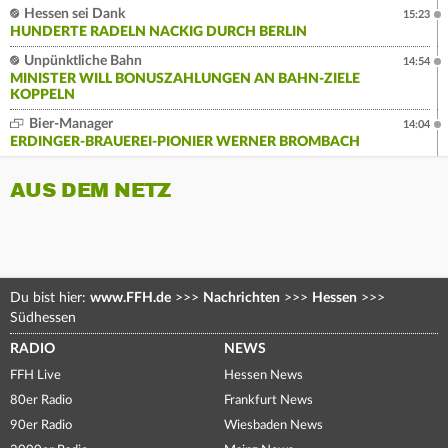
Hessen sei Dank
15:23
HUNDERTE RADELN NACKIG DURCH BERLIN
Unpünktliche Bahn
14:54
MINISTER WILL BONUSZAHLUNGEN AN BAHN-ZIELE
KOPPELN
Bier-Manager
14:04
ERDINGER-BRAUEREI-PIONIER WERNER BROMBACH
AUS DEM NETZ
Du bist hier:
www.FFH.de
>>>
Nachrichten
>>>
Hessen
>>>
Südhessen
RADIO
NEWS
FFH Live
Hessen News
80er Radio
Frankfurt News
90er Radio
Wiesbaden News