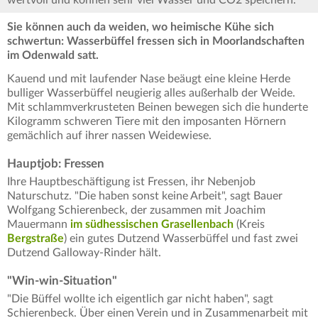
wertvoll und können sehr viel Wasser und CO2 speichern.
Sie können auch da weiden, wo heimische Kühe sich
schwertun: Wasserbüffel fressen sich in Moorlandschaften
im Odenwald satt.
Kauend und mit laufender Nase beäugt eine kleine Herde
bulliger Wasserbüffel neugierig alles außerhalb der Weide.
Mit schlammverkrusteten Beinen bewegen sich die hunderte
Kilogramm schweren Tiere mit den imposanten Hörnern
gemächlich auf ihrer nassen Weidewiese.
Hauptjob: Fressen
Ihre Hauptbeschäftigung ist Fressen, ihr Nebenjob
Naturschutz. "Die haben sonst keine Arbeit", sagt Bauer
Wolfgang Schierenbeck, der zusammen mit Joachim
Mauermann
im südhessischen Grasellenbach
(Kreis
Bergstraße
) ein gutes Dutzend Wasserbüffel und fast zwei
Dutzend Galloway-Rinder hält.
"Win-win-Situation"
"Die Büffel wollte ich eigentlich gar nicht haben", sagt
Schierenbeck. Über einen Verein und in Zusammenarbeit mit