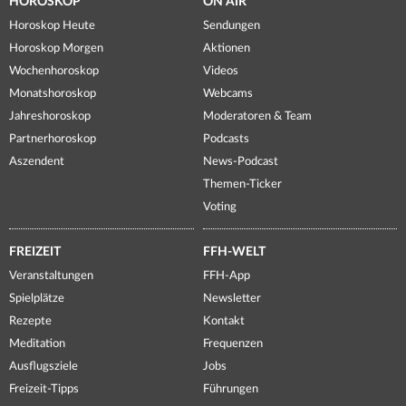
HOROSKOP
ON AIR
Horoskop Heute
Sendungen
Horoskop Morgen
Aktionen
Wochenhoroskop
Videos
Monatshoroskop
Webcams
Jahreshoroskop
Moderatoren & Team
Partnerhoroskop
Podcasts
Aszendent
News-Podcast
Themen-Ticker
Voting
FREIZEIT
FFH-WELT
Veranstaltungen
FFH-App
Spielplätze
Newsletter
Rezepte
Kontakt
Meditation
Frequenzen
Ausflugsziele
Jobs
Freizeit-Tipps
Führungen