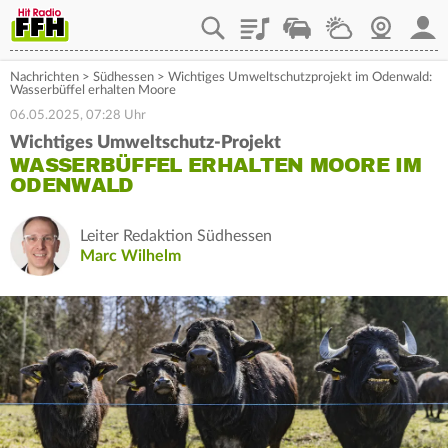
Playlist
Staupilot
Wetter
Webcam
Mein
Nachrichten
>
Südhessen
>
Wichtiges Umweltschutzprojekt im Odenwald:
Wasserbüffel erhalten Moore
06.05.2025, 07:28 Uhr
Wichtiges Umweltschutz-Projekt
WASSERBÜFFEL ERHALTEN MOORE IM
ODENWALD
Leiter Redaktion Südhessen
Marc Wilhelm