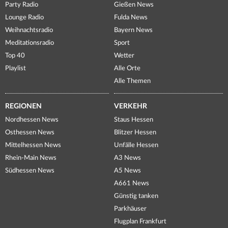
Party Radio
Gießen News
Lounge Radio
Fulda News
Weihnachtsradio
Bayern News
Meditationsradio
Sport
Top 40
Wetter
Playlist
Alle Orte
Alle Themen
REGIONEN
VERKEHR
Nordhessen News
Staus Hessen
Osthessen News
Blitzer Hessen
Mittelhessen News
Unfälle Hessen
Rhein-Main News
A3 News
Südhessen News
A5 News
A661 News
Günstig tanken
Parkhäuser
Flugplan Frankfurt