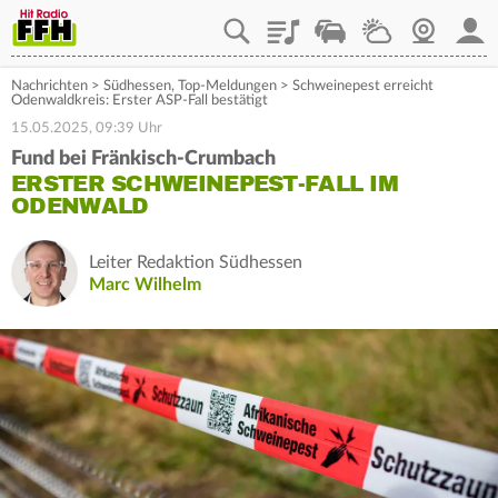
Playlist
Staupilot
Wetter
Webcam
Mein
Nachrichten
>
Südhessen
,
Top-Meldungen
>
Schweinepest erreicht
Odenwaldkreis: Erster ASP-Fall bestätigt
15.05.2025, 09:39 Uhr
Fund bei Fränkisch-Crumbach
ERSTER SCHWEINEPEST-FALL IM
ODENWALD
Leiter Redaktion Südhessen
Marc Wilhelm