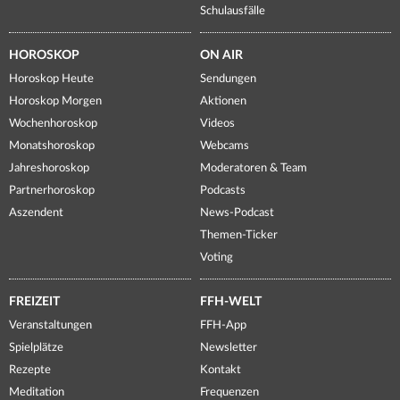
Schulausfälle
HOROSKOP
ON AIR
Horoskop Heute
Sendungen
Horoskop Morgen
Aktionen
Wochenhoroskop
Videos
Monatshoroskop
Webcams
Jahreshoroskop
Moderatoren & Team
Partnerhoroskop
Podcasts
Aszendent
News-Podcast
Themen-Ticker
Voting
FREIZEIT
FFH-WELT
Veranstaltungen
FFH-App
Spielplätze
Newsletter
Rezepte
Kontakt
Meditation
Frequenzen