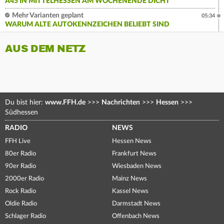
A45 IN MITTELHESSEN AM WOCHENENDE DICHT
Mehr Varianten geplant
05:34
WARUM ALTE AUTOKENNZEICHEN BELIEBT SIND
AUS DEM NETZ
Du bist hier:
www.FFH.de
>>>
Nachrichten
>>>
Hessen
>>>
Südhessen
RADIO
NEWS
FFH Live
Hessen News
80er Radio
Frankfurt News
90er Radio
Wiesbaden News
2000er Radio
Mainz News
Rock Radio
Kassel News
Oldie Radio
Darmstadt News
Schlager Radio
Offenbach News