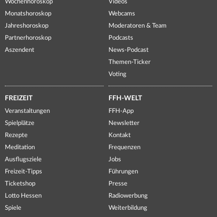
Wochenhoroskop
Videos
Monatshoroskop
Webcams
Jahreshoroskop
Moderatoren & Team
Partnerhoroskop
Podcasts
Aszendent
News-Podcast
Themen-Ticker
Voting
FREIZEIT
FFH-WELT
Veranstaltungen
FFH-App
Spielplätze
Newsletter
Rezepte
Kontakt
Meditation
Frequenzen
Ausflugsziele
Jobs
Freizeit-Tipps
Führungen
Ticketshop
Presse
Lotto Hessen
Radiowerbung
Spiele
Weiterbildung