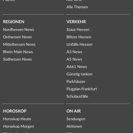
Alle Themen
REGIONEN
VERKEHR
Nordhessen News
Staus Hessen
Osthessen News
Blitzer Hessen
Mittelhessen News
Unfälle Hessen
Rhein-Main News
A3 News
Südhessen News
A5 News
A661 News
Günstig tanken
Parkhäuser
Flugplan Frankfurt
Schulausfälle
HOROSKOP
ON AIR
Horoskop Heute
Sendungen
Horoskop Morgen
Aktionen