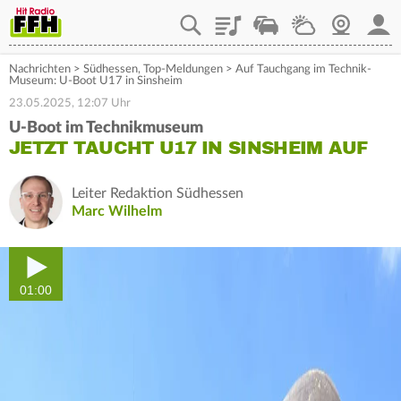
Playlist
Staupilot
Wetter
Webcam
Mein
Nachrichten
>
Südhessen
,
Top-Meldungen
>
Auf Tauchgang im Technik-
Museum: U-Boot U17 in Sinsheim
23.05.2025, 12:07 Uhr
U-Boot im Technikmuseum
JETZT TAUCHT U17 IN SINSHEIM AUF
Leiter Redaktion Südhessen
Marc Wilhelm
01:00