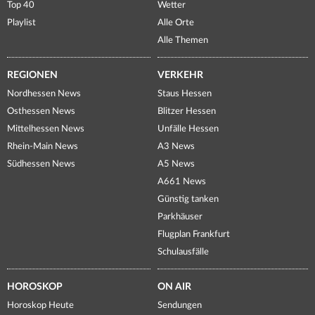
Top 40
Wetter
Playlist
Alle Orte
Alle Themen
REGIONEN
VERKEHR
Nordhessen News
Staus Hessen
Osthessen News
Blitzer Hessen
Mittelhessen News
Unfälle Hessen
Rhein-Main News
A3 News
Südhessen News
A5 News
A661 News
Günstig tanken
Parkhäuser
Flugplan Frankfurt
Schulausfälle
HOROSKOP
ON AIR
Horoskop Heute
Sendungen