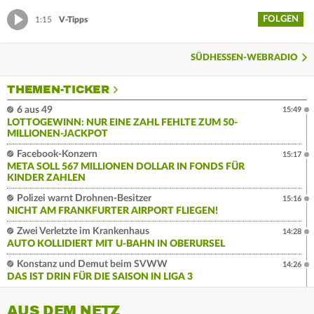
FOLGEN
1:15
V-Tipps
SÜDHESSEN-WEBRADIO
THEMEN-TICKER
6 aus 49
15:49
LOTTOGEWINN: NUR EINE ZAHL FEHLTE ZUM 50-
MILLIONEN-JACKPOT
Facebook-Konzern
15:17
META SOLL 567 MILLIONEN DOLLAR IN FONDS FÜR
KINDER ZAHLEN
Polizei warnt Drohnen-Besitzer
15:16
NICHT AM FRANKFURTER AIRPORT FLIEGEN!
Zwei Verletzte im Krankenhaus
14:28
AUTO KOLLIDIERT MIT U-BAHN IN OBERURSEL
Konstanz und Demut beim SVWW
14:26
DAS IST DRIN FÜR DIE SAISON IN LIGA 3
AUS DEM NETZ