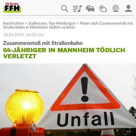
Playlist
Staupilot
Wetter
Webcam
Mein
Nachrichten
>
Südhessen
,
Top-Meldungen
>
Mann nach Zusammenstoß mit
Straßenbahn in Mannheim tödlich verletzt
18.06.2025, 06:26 Uhr
Zusammenstoß mit Straßenbahn
64-JÄHRIGER IN MANNHEIM TÖDLICH
VERLETZT