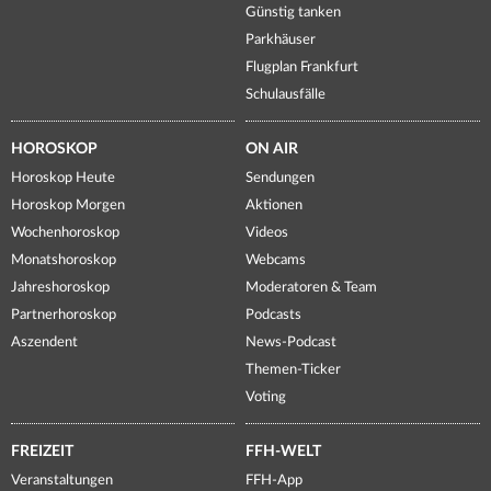
Günstig tanken
Parkhäuser
Flugplan Frankfurt
Schulausfälle
HOROSKOP
ON AIR
Horoskop Heute
Sendungen
Horoskop Morgen
Aktionen
Wochenhoroskop
Videos
Monatshoroskop
Webcams
Jahreshoroskop
Moderatoren & Team
Partnerhoroskop
Podcasts
Aszendent
News-Podcast
Themen-Ticker
Voting
FREIZEIT
FFH-WELT
Veranstaltungen
FFH-App