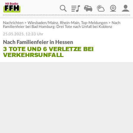
Playlist
Staupilot
Wetter
Webcam
Mein
Nachrichten
>
Wiesbaden/Mainz
,
Rhein-Main
,
Top-Meldungen
>
Nach
Familienfeier bei Bad Homburg: Drei Tote nach Unfall bei Koblenz
25.05.2025, 12:33 Uhr
Nach Familienfeier in Hessen
3 TOTE UND 6 VERLETZE BEI
VERKEHRSUNFALL