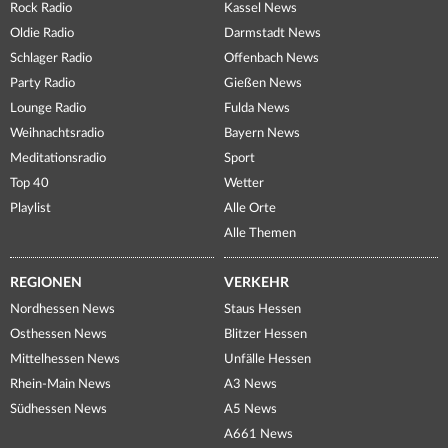
Rock Radio
Kassel News
Oldie Radio
Darmstadt News
Schlager Radio
Offenbach News
Party Radio
Gießen News
Lounge Radio
Fulda News
Weihnachtsradio
Bayern News
Meditationsradio
Sport
Top 40
Wetter
Playlist
Alle Orte
Alle Themen
REGIONEN
VERKEHR
Nordhessen News
Staus Hessen
Osthessen News
Blitzer Hessen
Mittelhessen News
Unfälle Hessen
Rhein-Main News
A3 News
Südhessen News
A5 News
A661 News