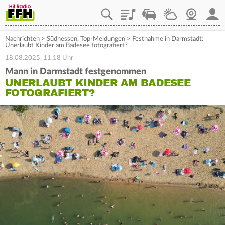
Playlist
Staupilot
Wetter
Webcam
Mein
Nachrichten
>
Südhessen
,
Top-Meldungen
>
Festnahme in Darmstadt:
Unerlaubt Kinder am Badesee fotografiert?
18.08.2025, 11:18 Uhr
Mann in Darmstadt festgenommen
UNERLAUBT KINDER AM BADESEE
FOTOGRAFIERT?