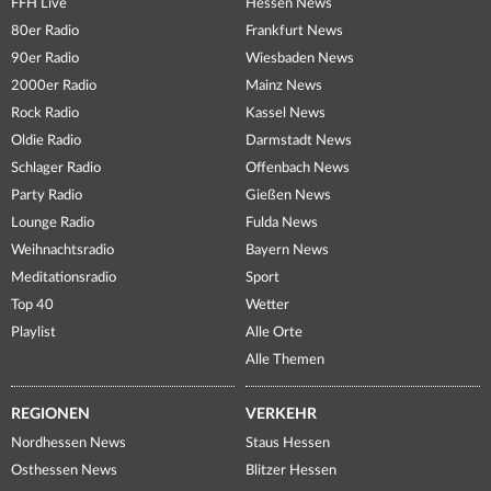
FFH Live
Hessen News
80er Radio
Frankfurt News
90er Radio
Wiesbaden News
2000er Radio
Mainz News
Rock Radio
Kassel News
Oldie Radio
Darmstadt News
Schlager Radio
Offenbach News
Party Radio
Gießen News
Lounge Radio
Fulda News
Weihnachtsradio
Bayern News
Meditationsradio
Sport
Top 40
Wetter
Playlist
Alle Orte
Alle Themen
REGIONEN
VERKEHR
Nordhessen News
Staus Hessen
Osthessen News
Blitzer Hessen