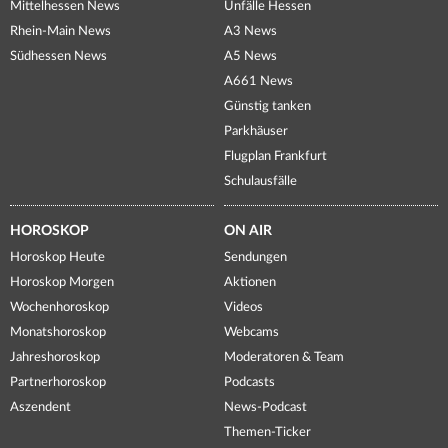
Mittelhessen News
Unfälle Hessen
Rhein-Main News
A3 News
Südhessen News
A5 News
A661 News
Günstig tanken
Parkhäuser
Flugplan Frankfurt
Schulausfälle
HOROSKOP
ON AIR
Horoskop Heute
Sendungen
Horoskop Morgen
Aktionen
Wochenhoroskop
Videos
Monatshoroskop
Webcams
Jahreshoroskop
Moderatoren & Team
Partnerhoroskop
Podcasts
Aszendent
News-Podcast
Themen-Ticker