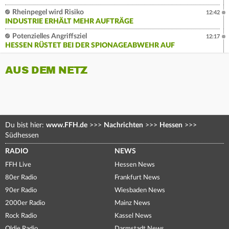
Rheinpegel wird Risiko
12:42
INDUSTRIE ERHÄLT MEHR AUFTRÄGE
Potenzielles Angriffsziel
12:17
HESSEN RÜSTET BEI DER SPIONAGEABWEHR AUF
AUS DEM NETZ
Du bist hier:
www.FFH.de
>>>
Nachrichten
>>>
Hessen
>>>
Südhessen
RADIO
NEWS
FFH Live
Hessen News
80er Radio
Frankfurt News
90er Radio
Wiesbaden News
2000er Radio
Mainz News
Rock Radio
Kassel News
Oldie Radio
Darmstadt News