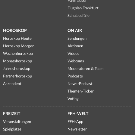
Parkhäuser
Flugplan Frankfurt
Schulausfälle
HOROSKOP
ON AIR
Horoskop Heute
Sendungen
Horoskop Morgen
Aktionen
Wochenhoroskop
Videos
Monatshoroskop
Webcams
Jahreshoroskop
Moderatoren & Team
Partnerhoroskop
Podcasts
Aszendent
News-Podcast
Themen-Ticker
Voting
FREIZEIT
FFH-WELT
Veranstaltungen
FFH-App
Spielplätze
Newsletter