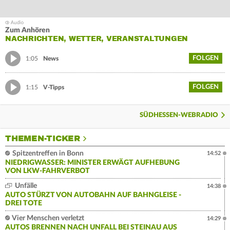
Zum Anhören
NACHRICHTEN, WETTER, VERANSTALTUNGEN
FOLGEN
1:05
News
FOLGEN
1:15
V-Tipps
SÜDHESSEN-WEBRADIO
THEMEN-TICKER
Spitzentreffen in Bonn
14:52
NIEDRIGWASSER: MINISTER ERWÄGT AUFHEBUNG
VON LKW-FAHRVERBOT
Unfälle
14:38
AUTO STÜRZT VON AUTOBAHN AUF BAHNGLEISE -
DREI TOTE
Vier Menschen verletzt
14:29
AUTOS BRENNEN NACH UNFALL BEI STEINAU AUS