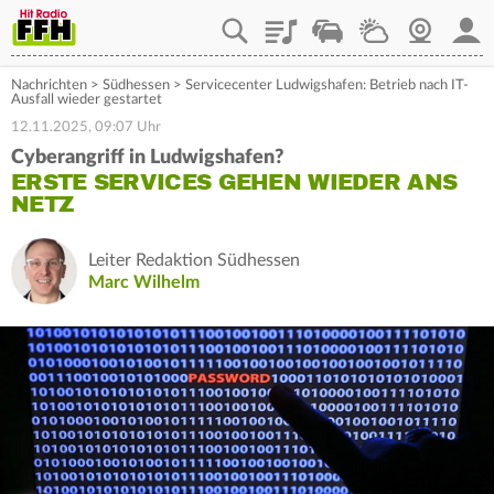
Playlist
Staupilot
Wetter
Webcam
Mein
Nachrichten
>
Südhessen
>
Servicecenter Ludwigshafen: Betrieb nach IT-
Ausfall wieder gestartet
12.11.2025, 09:07 Uhr
Cyberangriff in Ludwigshafen?
ERSTE SERVICES GEHEN WIEDER ANS
NETZ
Leiter Redaktion Südhessen
Marc Wilhelm