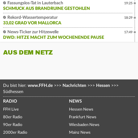
Fassungslos-Tat in Lauterbach
19:25
SCHMUCK AUS BRANDRUINE GESTOHLEN
Rekord-Wassertemperatur
18:29
33,02 GRAD VOR MALLORCA
News-Ticker zur Hitzewelle
17:49
DWD: HITZE MACHT ZUM WOCHENENDE PAUSE
AUS DEM NETZ
Du bist hier:
www.FFH.de
>>>
Nachrichten
>>>
Hessen
>>>
Südhessen
RADIO
NEWS
FFH Live
Hessen News
80er Radio
Frankfurt News
90er Radio
Wiesbaden News
2000er Radio
Mainz News