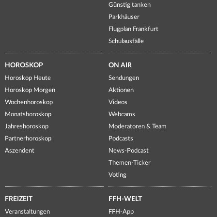
Günstig tanken
Parkhäuser
Flugplan Frankfurt
Schulausfälle
HOROSKOP
ON AIR
Horoskop Heute
Sendungen
Horoskop Morgen
Aktionen
Wochenhoroskop
Videos
Monatshoroskop
Webcams
Jahreshoroskop
Moderatoren & Team
Partnerhoroskop
Podcasts
Aszendent
News-Podcast
Themen-Ticker
Voting
FREIZEIT
FFH-WELT
Veranstaltungen
FFH-App