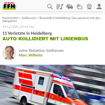
Playlist
Staupilot
Wetter
Webcam
Mein
Nachrichten
>
Südhessen
>
Busunfall in Heidelberg: Das passierte mit den
Fahrgästen
10.12.2025, 07:56 Uhr
11 Verletzte in Heidelberg
AUTO KOLLIDIERT MIT LINIENBUS
Leiter Redaktion Südhessen
Marc Wilhelm