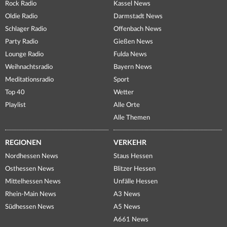
Rock Radio
Kassel News
Oldie Radio
Darmstadt News
Schlager Radio
Offenbach News
Party Radio
Gießen News
Lounge Radio
Fulda News
Weihnachtsradio
Bayern News
Meditationsradio
Sport
Top 40
Wetter
Playlist
Alle Orte
Alle Themen
REGIONEN
VERKEHR
Nordhessen News
Staus Hessen
Osthessen News
Blitzer Hessen
Mittelhessen News
Unfälle Hessen
Rhein-Main News
A3 News
Südhessen News
A5 News
A661 News