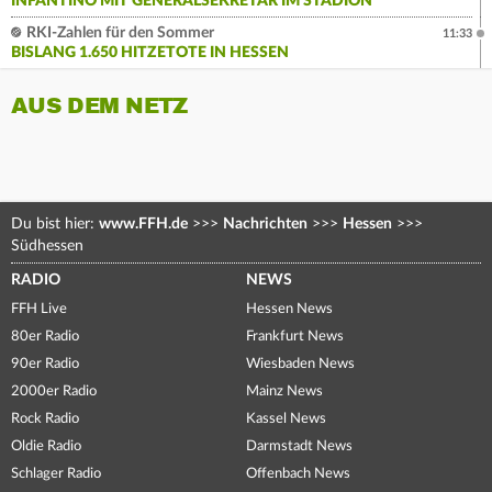
INFANTINO MIT GENERALSEKRETÄR IM STADION
RKI-Zahlen für den Sommer
11:33
BISLANG 1.650 HITZETOTE IN HESSEN
AUS DEM NETZ
Du bist hier:
www.FFH.de
>>>
Nachrichten
>>>
Hessen
>>>
Südhessen
RADIO
NEWS
FFH Live
Hessen News
80er Radio
Frankfurt News
90er Radio
Wiesbaden News
2000er Radio
Mainz News
Rock Radio
Kassel News
Oldie Radio
Darmstadt News
Schlager Radio
Offenbach News