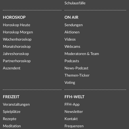
Schulausfälle
HOROSKOP
ON AIR
Horoskop Heute
Sendungen
Horoskop Morgen
Aktionen
Wochenhoroskop
Videos
Monatshoroskop
Webcams
Jahreshoroskop
Moderatoren & Team
Partnerhoroskop
Podcasts
Aszendent
News-Podcast
Themen-Ticker
Voting
FREIZEIT
FFH-WELT
Veranstaltungen
FFH-App
Spielplätze
Newsletter
Rezepte
Kontakt
Meditation
Frequenzen