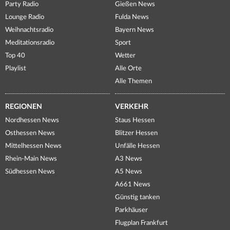
Party Radio
Gießen News
Lounge Radio
Fulda News
Weihnachtsradio
Bayern News
Meditationsradio
Sport
Top 40
Wetter
Playlist
Alle Orte
Alle Themen
REGIONEN
VERKEHR
Nordhessen News
Staus Hessen
Osthessen News
Blitzer Hessen
Mittelhessen News
Unfälle Hessen
Rhein-Main News
A3 News
Südhessen News
A5 News
A661 News
Günstig tanken
Parkhäuser
Flugplan Frankfurt