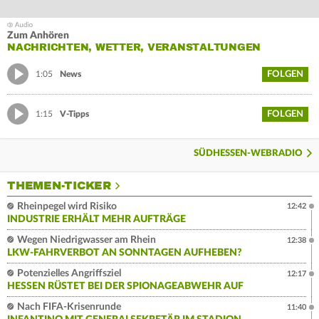
Zum Anhören
NACHRICHTEN, WETTER, VERANSTALTUNGEN
FOLGEN
1:05
News
FOLGEN
1:15
V-Tipps
SÜDHESSEN-WEBRADIO
THEMEN-TICKER
Rheinpegel wird Risiko
12:42
INDUSTRIE ERHÄLT MEHR AUFTRÄGE
Wegen Niedrigwasser am Rhein
12:38
LKW-FAHRVERBOT AN SONNTAGEN AUFHEBEN?
Potenzielles Angriffsziel
12:17
HESSEN RÜSTET BEI DER SPIONAGEABWEHR AUF
Nach FIFA-Krisenrunde
11:40