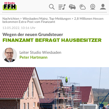
Playlist
Staupilot
Wetter
Webcam
Mein
Nachrichten
>
Wiesbaden/Mainz
,
Top-Meldungen
>
2,8 Millionen Hessen
bekommen Extra-Post vom Finanzamt
13.05.2022, 10:16 Uhr
Wegen der neuen Grundsteuer
FINANZAMT BEFRAGT HAUSBESITZER
Leiter Studio Wiesbaden
Peter Hartmann