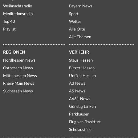
Weihnachtsradio
Bayern News
Meditationsradio
Sport
Top 40
Wetter
Playlist
Alle Orte
Alle Themen
REGIONEN
VERKEHR
Nordhessen News
Staus Hessen
Osthessen News
Blitzer Hessen
Mittelhessen News
Unfälle Hessen
Rhein-Main News
A3 News
Südhessen News
A5 News
A661 News
Günstig tanken
Parkhäuser
Flugplan Frankfurt
Schulausfälle