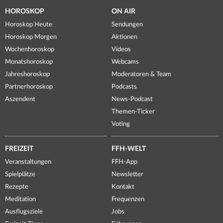
HOROSKOP
ON AIR
Horoskop Heute
Sendungen
Horoskop Morgen
Aktionen
Wochenhoroskop
Videos
Monatshoroskop
Webcams
Jahreshoroskop
Moderatoren & Team
Partnerhoroskop
Podcasts
Aszendent
News-Podcast
Themen-Ticker
Voting
FREIZEIT
FFH-WELT
Veranstaltungen
FFH-App
Spielplätze
Newsletter
Rezepte
Kontakt
Meditation
Frequenzen
Ausflugsziele
Jobs