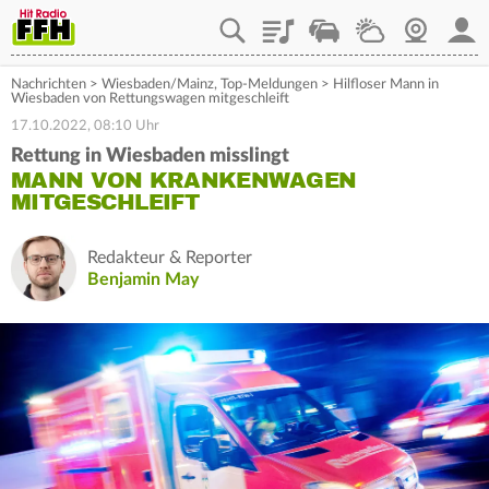
Playlist
Staupilot
Wetter
Webcam
Mein
Nachrichten
>
Wiesbaden/Mainz
,
Top-Meldungen
>
Hilfloser Mann in
Wiesbaden von Rettungswagen mitgeschleift
17.10.2022, 08:10 Uhr
Rettung in Wiesbaden misslingt
MANN VON KRANKENWAGEN
MITGESCHLEIFT
Redakteur & Reporter
Benjamin May