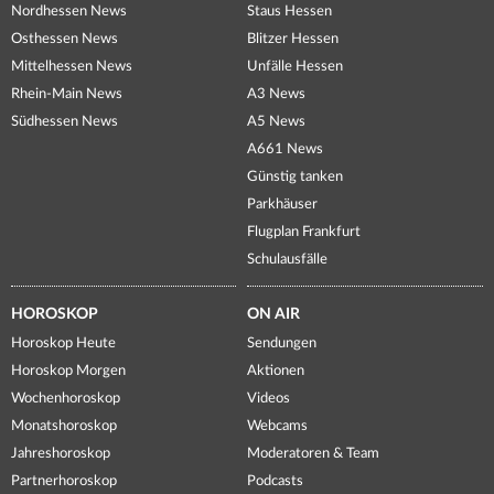
Nordhessen News
Staus Hessen
Osthessen News
Blitzer Hessen
Mittelhessen News
Unfälle Hessen
Rhein-Main News
A3 News
Südhessen News
A5 News
A661 News
Günstig tanken
Parkhäuser
Flugplan Frankfurt
Schulausfälle
HOROSKOP
ON AIR
Horoskop Heute
Sendungen
Horoskop Morgen
Aktionen
Wochenhoroskop
Videos
Monatshoroskop
Webcams
Jahreshoroskop
Moderatoren & Team
Partnerhoroskop
Podcasts