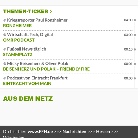
THEMEN-TICKER
Kriegsreporter Paul Ronzheimer
04:00
RONZHEIMER
Wirtschaft, Tech, Digital
03:00
OMR PODCAST
Fußball News täglich
00:10
STAMMPLATZ
Micky Beisenherz & Oliver Polak
00:01
BEISENHERZ UND POLAK – FRIENDLY FIRE
Podcast von Eintracht Frankfurt
00:00
EINTRACHT VOM MAIN
AUS DEM NETZ
Du bist hier:
www.FFH.de
>>>
Nachrichten
>>>
Hessen
>>>