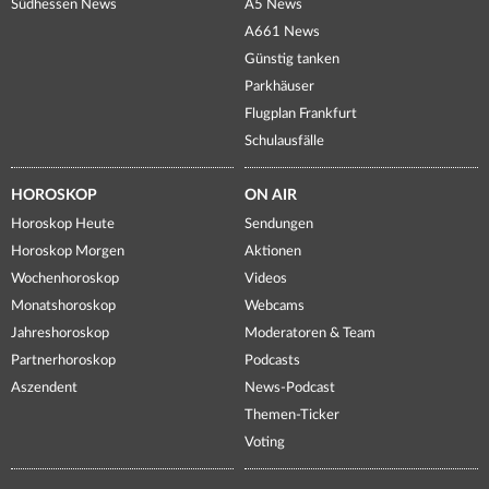
Südhessen News
A5 News
A661 News
Günstig tanken
Parkhäuser
Flugplan Frankfurt
Schulausfälle
HOROSKOP
ON AIR
Horoskop Heute
Sendungen
Horoskop Morgen
Aktionen
Wochenhoroskop
Videos
Monatshoroskop
Webcams
Jahreshoroskop
Moderatoren & Team
Partnerhoroskop
Podcasts
Aszendent
News-Podcast
Themen-Ticker
Voting