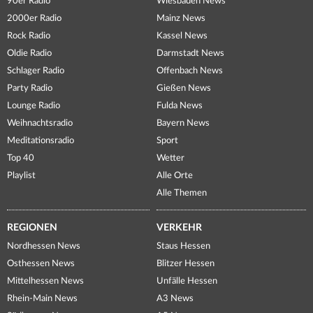
90er Radio
Wiesbaden News
2000er Radio
Mainz News
Rock Radio
Kassel News
Oldie Radio
Darmstadt News
Schlager Radio
Offenbach News
Party Radio
Gießen News
Lounge Radio
Fulda News
Weihnachtsradio
Bayern News
Meditationsradio
Sport
Top 40
Wetter
Playlist
Alle Orte
Alle Themen
REGIONEN
VERKEHR
Nordhessen News
Staus Hessen
Osthessen News
Blitzer Hessen
Mittelhessen News
Unfälle Hessen
Rhein-Main News
A3 News