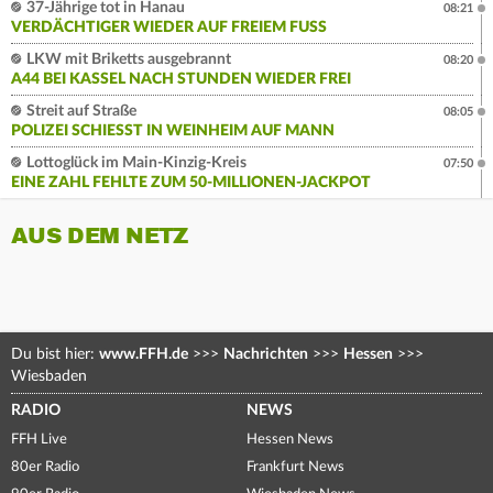
37-Jährige tot in Hanau
08:21
VERDÄCHTIGER WIEDER AUF FREIEM FUSS
LKW mit Briketts ausgebrannt
08:20
A44 BEI KASSEL NACH STUNDEN WIEDER FREI
Streit auf Straße
08:05
POLIZEI SCHIESST IN WEINHEIM AUF MANN
Lottoglück im Main-Kinzig-Kreis
07:50
EINE ZAHL FEHLTE ZUM 50-MILLIONEN-JACKPOT
AUS DEM NETZ
Du bist hier:
www.FFH.de
>>>
Nachrichten
>>>
Hessen
>>>
Wiesbaden
RADIO
NEWS
FFH Live
Hessen News
80er Radio
Frankfurt News