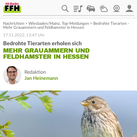
Playlist
Staupilot
Wetter
Webcam
Mein
Nachrichten
>
Wiesbaden/Mainz
,
Top-Meldungen
>
Bedrohte Tierarten -
Mehr Grauammern und Feldhamster in Hessen
17.11.2022, 13:47 Uhr
Bedrohte Tierarten erholen sich
MEHR GRAUAMMERN UND
FELDHAMSTER IN HESSEN
Redaktion
Jan Heinemann