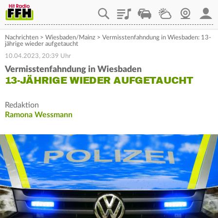
Playlist
Staupilot
Wetter
Webcam
Mein
Nachrichten
>
Wiesbaden/Mainz
>
Vermisstenfahndung in Wiesbaden: 13-
jährige wieder aufgetaucht
10.04.2023, 20:39 Uhr
Vermisstenfahndung in Wiesbaden
13-JÄHRIGE WIEDER AUFGETAUCHT
Redaktion
Ramona Wessmann