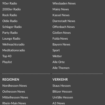
90er Radio
Wiesbaden News
2000er Radio
Mainz News
Rock Radio
Kassel News
Oldie Radio
Darmstadt News
Schlager Radio
Offenbach News
Party Radio
Gießen News
Lounge Radio
Fulda News
Weihnachtsradio
Bayern News
Meditationsradio
Sport
Top 40
Wetter
Playlist
Alle Orte
Alle Themen
REGIONEN
VERKEHR
Nordhessen News
Staus Hessen
Osthessen News
Blitzer Hessen
Mittelhessen News
Unfälle Hessen
Rhein-Main News
A3 News