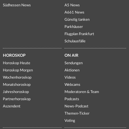
Südhessen News
A5 News
A661 News
Günstig tanken
Parkhäuser
Flugplan Frankfurt
Schulausfälle
HOROSKOP
ON AIR
Horoskop Heute
Sendungen
Horoskop Morgen
Aktionen
Wochenhoroskop
Videos
Monatshoroskop
Webcams
Jahreshoroskop
Moderatoren & Team
Partnerhoroskop
Podcasts
Aszendent
News-Podcast
Themen-Ticker
Voting