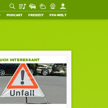
Playlist
Staupilot
Wetter
Webcam
Mein FFH
O
PODCAST
FREIZEIT
FFH-WELT
UCH INTERESSANT