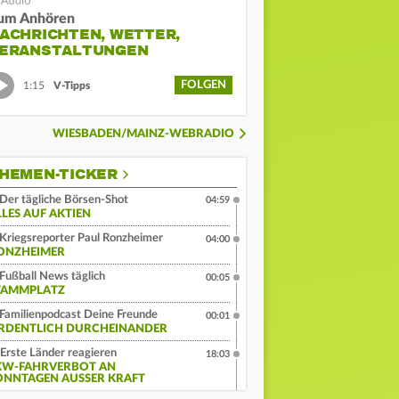
um Anhören
ACHRICHTEN, WETTER,
ERANSTALTUNGEN
FOLGEN
1:15
V-Tipps
WIESBADEN/MAINZ-WEBRADIO
HEMEN-TICKER
Der tägliche Börsen-Shot
04:59
LLES AUF AKTIEN
Kriegsreporter Paul Ronzheimer
04:00
ONZHEIMER
Fußball News täglich
00:05
TAMMPLATZ
Familienpodcast Deine Freunde
00:01
RDENTLICH DURCHEINANDER
Erste Länder reagieren
18:03
KW-FAHRVERBOT AN
ONNTAGEN AUSSER KRAFT