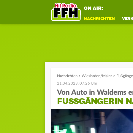
ON AIR:
NACHRICHTEN
VER
Nachrichten
>
Wiesbaden/Mainz
>
Fußgänger
21.04.2023, 07:26 Uhr
Von Auto in Waldems er
FUSSGÄNGERIN N