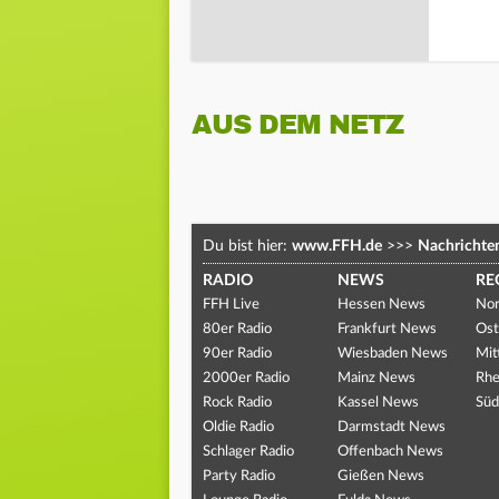
AUS DEM NETZ
Du bist hier:
www.FFH.de
>>>
Nachrichte
RADIO
NEWS
RE
FFH Live
Hessen News
Nor
80er Radio
Frankfurt News
Ost
90er Radio
Wiesbaden News
Mit
2000er Radio
Mainz News
Rhe
Rock Radio
Kassel News
Süd
Oldie Radio
Darmstadt News
Schlager Radio
Offenbach News
Party Radio
Gießen News