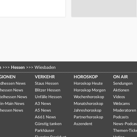
n
>>>
Hessen
>>>
Wiesbaden
GIONEN
VERKEHR
HOROSKOP
ON AIR
dhessen News
Staus Hessen
Horoskop Heute
Sendungen
hessen News
Blitzer Hessen
Horoskop Morgen
Aktionen
telhessen News
Unfälle Hessen
Wochenhoroskop
Videos
in-Main News
A3 News
Monatshoroskop
Webcams
hessen News
A5 News
Jahreshoroskop
Moderatoren
A661 News
Partnerhoroskop
Podcasts
Günstig tanken
Aszendent
News-Podcas
Parkhäuser
Themen-Tick