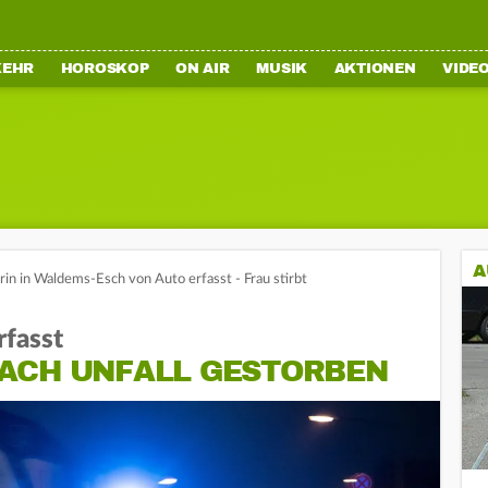
KEHR
HOROSKOP
ON AIR
MUSIK
AKTIONEN
VIDE
A
in in Waldems-Esch von Auto erfasst - Frau stirbt
fasst
ACH UNFALL GESTORBEN