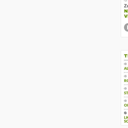
Z
N
V
T
A
R
S
O
L
S