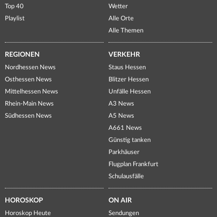
Top 40
Wetter
Playlist
Alle Orte
Alle Themen
REGIONEN
VERKEHR
Nordhessen News
Staus Hessen
Osthessen News
Blitzer Hessen
Mittelhessen News
Unfälle Hessen
Rhein-Main News
A3 News
Südhessen News
A5 News
A661 News
Günstig tanken
Parkhäuser
Flugplan Frankfurt
Schulausfälle
HOROSKOP
ON AIR
Horoskop Heute
Sendungen