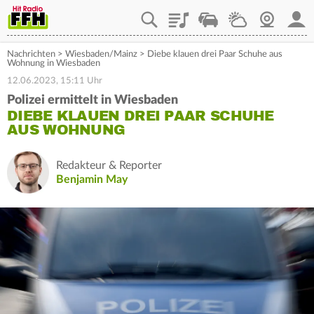
Playlist
Staupilot
Wetter
Webcam
Mein
Nachrichten
>
Wiesbaden/Mainz
>
Diebe klauen drei Paar Schuhe aus
Wohnung in Wiesbaden
12.06.2023, 15:11 Uhr
Polizei ermittelt in Wiesbaden
DIEBE KLAUEN DREI PAAR SCHUHE
AUS WOHNUNG
Redakteur & Reporter
Benjamin May