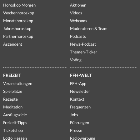
Horoskop Morgen
Aktionen
Wochenhoroskop
Videos
Monatshoroskop
Webcams
Jahreshoroskop
Moderatoren & Team
Partnerhoroskop
Podcasts
Aszendent
News-Podcast
Themen-Ticker
Voting
FREIZEIT
FFH-WELT
Veranstaltungen
FFH-App
Spielplätze
Newsletter
Rezepte
Kontakt
Meditation
Frequenzen
Ausflugsziele
Jobs
Freizeit-Tipps
Führungen
Ticketshop
Presse
Lotto Hessen
Radiowerbung