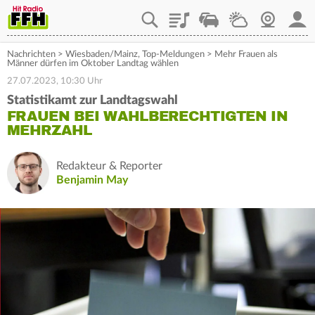
Playlist
Staupilot
Wetter
Webcam
Mein
Nachrichten
>
Wiesbaden/Mainz
,
Top-Meldungen
>
Mehr Frauen als
Männer dürfen im Oktober Landtag wählen
27.07.2023, 10:30 Uhr
Statistikamt zur Landtagswahl
FRAUEN BEI WAHLBERECHTIGTEN IN
MEHRZAHL
Redakteur & Reporter
Benjamin May