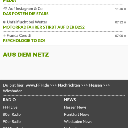
MEDIA
Auf Instagram & Co
11:40
DAS POSTEN DIE STARS
Unfallflucht bei Wetter
07:32
MOTORRADFAHRER STIRBT AUF DER B252
Franca Cerutti
07:00
PSYCHOLOGIE TO GO!
AUS DEM NETZ
Du bist hier:
www.FFH.de
>>>
Nachrichten
>>>
Hessen
>>>
Wiesbaden
RADIO
NEWS
FFH Live
Hessen News
80er Radio
Frankfurt News
90er Radio
Wiesbaden News