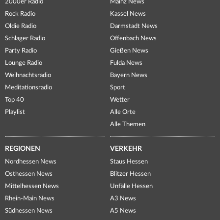
2000er Radio
Mainz News
Rock Radio
Kassel News
Oldie Radio
Darmstadt News
Schlager Radio
Offenbach News
Party Radio
Gießen News
Lounge Radio
Fulda News
Weihnachtsradio
Bayern News
Meditationsradio
Sport
Top 40
Wetter
Playlist
Alle Orte
Alle Themen
REGIONEN
VERKEHR
Nordhessen News
Staus Hessen
Osthessen News
Blitzer Hessen
Mittelhessen News
Unfälle Hessen
Rhein-Main News
A3 News
Südhessen News
A5 News