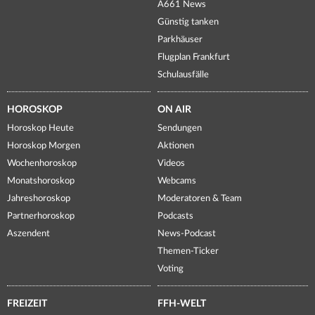
A661 News
Günstig tanken
Parkhäuser
Flugplan Frankfurt
Schulausfälle
HOROSKOP
ON AIR
Horoskop Heute
Sendungen
Horoskop Morgen
Aktionen
Wochenhoroskop
Videos
Monatshoroskop
Webcams
Jahreshoroskop
Moderatoren & Team
Partnerhoroskop
Podcasts
Aszendent
News-Podcast
Themen-Ticker
Voting
FREIZEIT
FFH-WELT