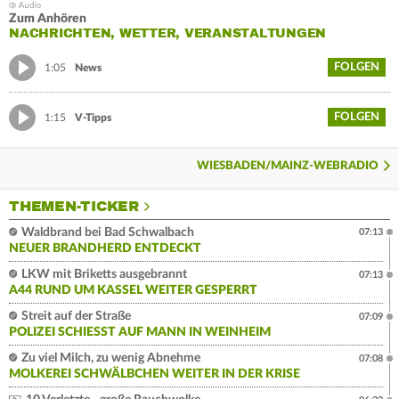
Zum Anhören
NACHRICHTEN, WETTER, VERANSTALTUNGEN
FOLGEN
1:05
News
FOLGEN
1:15
V-Tipps
WIESBADEN/MAINZ-WEBRADIO
THEMEN-TICKER
Waldbrand bei Bad Schwalbach
07:13
NEUER BRANDHERD ENTDECKT
LKW mit Briketts ausgebrannt
07:13
A44 RUND UM KASSEL WEITER GESPERRT
Streit auf der Straße
07:09
POLIZEI SCHIESST AUF MANN IN WEINHEIM
Zu viel Milch, zu wenig Abnehme
07:08
MOLKEREI SCHWÄLBCHEN WEITER IN DER KRISE