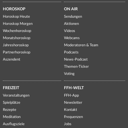
HOROSKOP
ON AIR
Horoskop Heute
Sendungen
Horoskop Morgen
Aktionen
Wochenhoroskop
Videos
Monatshoroskop
Webcams
Jahreshoroskop
Moderatoren & Team
Partnerhoroskop
Podcasts
Aszendent
News-Podcast
Themen-Ticker
Voting
FREIZEIT
FFH-WELT
Veranstaltungen
FFH-App
Spielplätze
Newsletter
Rezepte
Kontakt
Meditation
Frequenzen
Ausflugsziele
Jobs