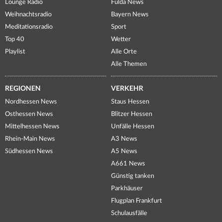
Lounge Radio
Fulda News
Weihnachtsradio
Bayern News
Meditationsradio
Sport
Top 40
Wetter
Playlist
Alle Orte
Alle Themen
REGIONEN
VERKEHR
Nordhessen News
Staus Hessen
Osthessen News
Blitzer Hessen
Mittelhessen News
Unfälle Hessen
Rhein-Main News
A3 News
Südhessen News
A5 News
A661 News
Günstig tanken
Parkhäuser
Flugplan Frankfurt
Schulausfälle