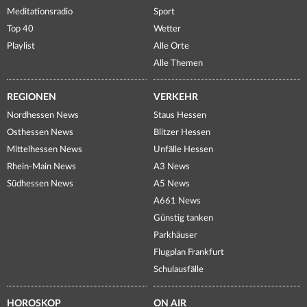
Meditationsradio
Sport
Top 40
Wetter
Playlist
Alle Orte
Alle Themen
REGIONEN
VERKEHR
Nordhessen News
Staus Hessen
Osthessen News
Blitzer Hessen
Mittelhessen News
Unfälle Hessen
Rhein-Main News
A3 News
Südhessen News
A5 News
A661 News
Günstig tanken
Parkhäuser
Flugplan Frankfurt
Schulausfälle
HOROSKOP
ON AIR