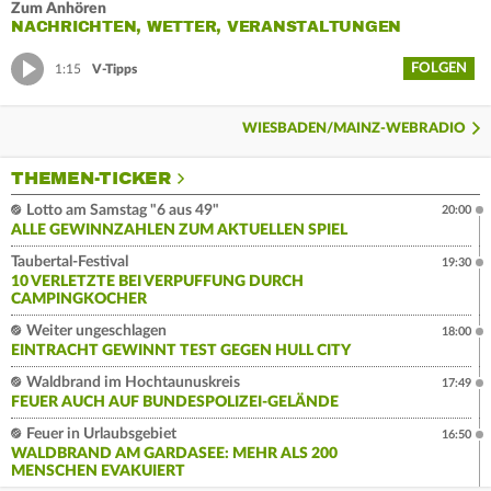
Zum Anhören
NACHRICHTEN, WETTER, VERANSTALTUNGEN
FOLGEN
1:15
V-Tipps
WIESBADEN/MAINZ-WEBRADIO
THEMEN-TICKER
Lotto am Samstag "6 aus 49"
20:00
ALLE GEWINNZAHLEN ZUM AKTUELLEN SPIEL
Taubertal-Festival
19:30
10 VERLETZTE BEI VERPUFFUNG DURCH
CAMPINGKOCHER
Weiter ungeschlagen
18:00
EINTRACHT GEWINNT TEST GEGEN HULL CITY
Waldbrand im Hochtaunuskreis
17:49
FEUER AUCH AUF BUNDESPOLIZEI-GELÄNDE
Feuer in Urlaubsgebiet
16:50
WALDBRAND AM GARDASEE: MEHR ALS 200
MENSCHEN EVAKUIERT