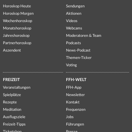
Horoskop Heute
Sendungen
Horoskop Morgen
Aktionen
Wochenhoroskop
Videos
Monatshoroskop
Webcams
Jahreshoroskop
Moderatoren & Team
Partnerhoroskop
Podcasts
Aszendent
News-Podcast
Themen-Ticker
Voting
FREIZEIT
FFH-WELT
Veranstaltungen
FFH-App
Spielplätze
Newsletter
Rezepte
Kontakt
Meditation
Frequenzen
Ausflugsziele
Jobs
Freizeit-Tipps
Führungen
Ticketshop
Presse