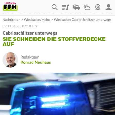
Playlist
Staupilot
Wetter
Webcam
Mein
Nachrichten
>
Wiesbaden/Mainz
>
Wiesbaden: Cabrio-Schlitzer unterwegs
09.11.2023, 07:18 Uhr
Cabrioschlitzer unterwegs
SIE SCHNEIDEN DIE STOFFVERDECKE
AUF
Redakteur
Konrad Neuhaus