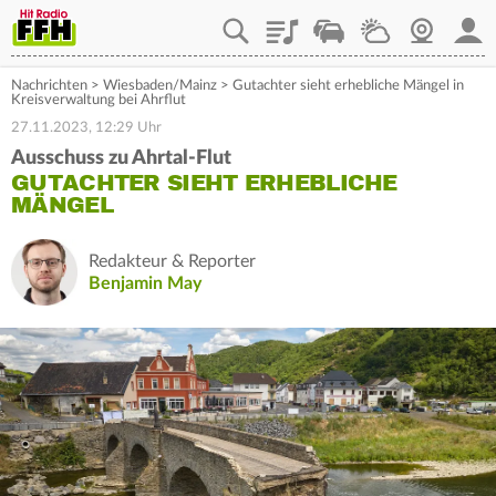
Playlist
Staupilot
Wetter
Webcam
Mein
Nachrichten
>
Wiesbaden/Mainz
>
Gutachter sieht erhebliche Mängel in
Kreisverwaltung bei Ahrflut
27.11.2023, 12:29 Uhr
Ausschuss zu Ahrtal-Flut
GUTACHTER SIEHT ERHEBLICHE
MÄNGEL
Redakteur & Reporter
Benjamin May