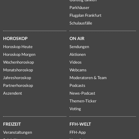
Günstig tanken
Parkhäuser
Flugplan Frankfurt
Schulausfälle
HOROSKOP
ON AIR
Horoskop Heute
Sendungen
Horoskop Morgen
Aktionen
Wochenhoroskop
Videos
Monatshoroskop
Webcams
Jahreshoroskop
Moderatoren & Team
Partnerhoroskop
Podcasts
Aszendent
News-Podcast
Themen-Ticker
Voting
FREIZEIT
FFH-WELT
Veranstaltungen
FFH-App