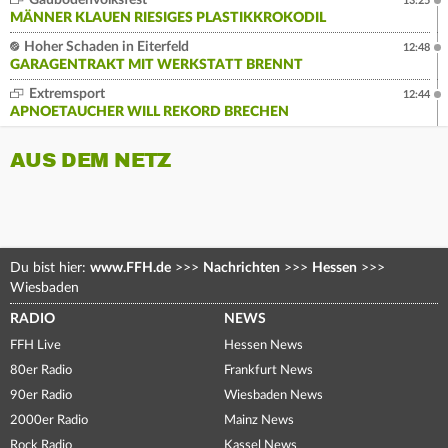
Gäubodenvolksfest
13:25
MÄNNER KLAUEN RIESIGES PLASTIKKROKODIL
Hoher Schaden in Eiterfeld
12:48
GARAGENTRAKT MIT WERKSTATT BRENNT
Extremsport
12:44
APNOETAUCHER WILL REKORD BRECHEN
AUS DEM NETZ
Du bist hier:
www.FFH.de
>>>
Nachrichten
>>>
Hessen
>>>
Wiesbaden
RADIO
NEWS
FFH Live
Hessen News
80er Radio
Frankfurt News
90er Radio
Wiesbaden News
2000er Radio
Mainz News
Rock Radio
Kassel News