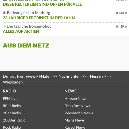
DIESE KELTEREIEN SIND OFFEN FÜR ALLE
Badeunglück in Marburg
08:43
23-JÄHRIGER ERTRINKT IN DER LAHN
Der tägliche Börsen-Shot
04:59
ALLES AUF AKTIEN
AUS DEM NETZ
Du bist hier:
www.FFH.de
>>>
Nachrichten
>>>
Hessen
>>>
Wiesbaden
RADIO
NEWS
FFH Live
Hessen News
80er Radio
Frankfurt News
90er Radio
Wiesbaden News
2000er Radio
Mainz News
Rock Radio
Kassel News