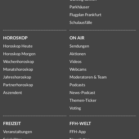
Parkhäuser
Flugplan Frankfurt
Schulausfälle
HOROSKOP
ON AIR
Horoskop Heute
Sendungen
Horoskop Morgen
Aktionen
Wochenhoroskop
Videos
Monatshoroskop
Webcams
Jahreshoroskop
Moderatoren & Team
Partnerhoroskop
Podcasts
Aszendent
News-Podcast
Themen-Ticker
Voting
FREIZEIT
FFH-WELT
Veranstaltungen
FFH-App