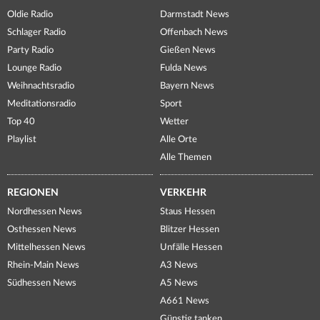
Oldie Radio
Darmstadt News
Schlager Radio
Offenbach News
Party Radio
Gießen News
Lounge Radio
Fulda News
Weihnachtsradio
Bayern News
Meditationsradio
Sport
Top 40
Wetter
Playlist
Alle Orte
Alle Themen
REGIONEN
VERKEHR
Nordhessen News
Staus Hessen
Osthessen News
Blitzer Hessen
Mittelhessen News
Unfälle Hessen
Rhein-Main News
A3 News
Südhessen News
A5 News
A661 News
Günstig tanken