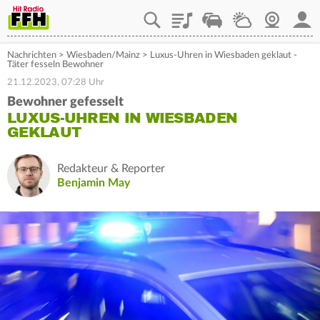
Playlist
Staupilot
Wetter
Webcam
Mein
Nachrichten
>
Wiesbaden/Mainz
>
Luxus-Uhren in Wiesbaden geklaut -
Täter fesseln Bewohner
21.12.2023, 07:28 Uhr
Bewohner gefesselt
LUXUS-UHREN IN WIESBADEN
GEKLAUT
Redakteur & Reporter
Benjamin May