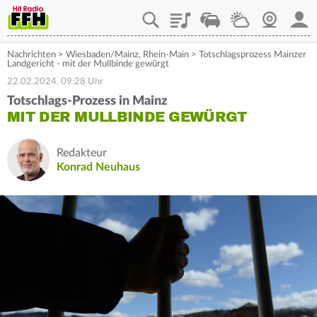
Playlist
Staupilot
Wetter
Webcam
Mein
Nachrichten
>
Wiesbaden/Mainz
,
Rhein-Main
>
Totschlagsprozess Mainzer
Landgericht - mit der Mullbinde gewürgt
22.02.2024, 09:28 Uhr
Totschlags-Prozess in Mainz
MIT DER MULLBINDE GEWÜRGT
Redakteur
Konrad Neuhaus