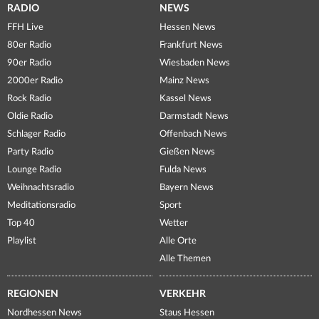
RADIO
NEWS
FFH Live
Hessen News
80er Radio
Frankfurt News
90er Radio
Wiesbaden News
2000er Radio
Mainz News
Rock Radio
Kassel News
Oldie Radio
Darmstadt News
Schlager Radio
Offenbach News
Party Radio
Gießen News
Lounge Radio
Fulda News
Weihnachtsradio
Bayern News
Meditationsradio
Sport
Top 40
Wetter
Playlist
Alle Orte
Alle Themen
REGIONEN
VERKEHR
Nordhessen News
Staus Hessen