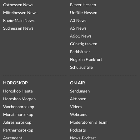
Osthessen News
Blitzer Hessen
Mittelhessen News
Unfälle Hessen
Rhein-Main News
A3 News
Südhessen News
A5 News
A661 News
Günstig tanken
Parkhäuser
Flugplan Frankfurt
Schulausfälle
HOROSKOP
ON AIR
Horoskop Heute
Sendungen
Horoskop Morgen
Aktionen
Wochenhoroskop
Videos
Monatshoroskop
Webcams
Jahreshoroskop
Moderatoren & Team
Partnerhoroskop
Podcasts
Aszendent
News-Podcast