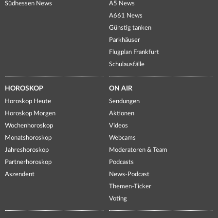
Südhessen News
A5 News
A661 News
Günstig tanken
Parkhäuser
Flugplan Frankfurt
Schulausfälle
HOROSKOP
ON AIR
Horoskop Heute
Sendungen
Horoskop Morgen
Aktionen
Wochenhoroskop
Videos
Monatshoroskop
Webcams
Jahreshoroskop
Moderatoren & Team
Partnerhoroskop
Podcasts
Aszendent
News-Podcast
Themen-Ticker
Voting