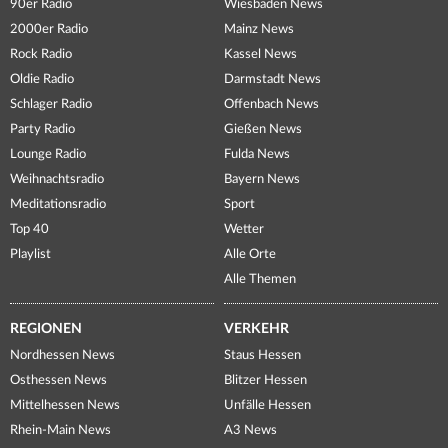
90er Radio
Wiesbaden News
2000er Radio
Mainz News
Rock Radio
Kassel News
Oldie Radio
Darmstadt News
Schlager Radio
Offenbach News
Party Radio
Gießen News
Lounge Radio
Fulda News
Weihnachtsradio
Bayern News
Meditationsradio
Sport
Top 40
Wetter
Playlist
Alle Orte
Alle Themen
REGIONEN
VERKEHR
Nordhessen News
Staus Hessen
Osthessen News
Blitzer Hessen
Mittelhessen News
Unfälle Hessen
Rhein-Main News
A3 News