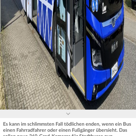
0
seconds
of
0
seconds
Es kann im schlimmsten Fall tödlichen enden, wenn ein Bus
einen Fahrradfahrer oder einen Fußgänger übersieht. Das