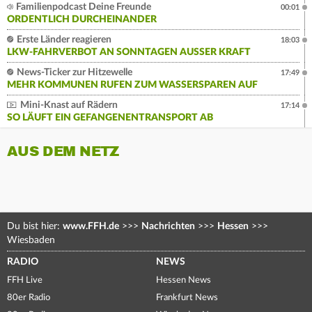
Familienpodcast Deine Freunde
00:01
ORDENTLICH DURCHEINANDER
Erste Länder reagieren
18:03
LKW-FAHRVERBOT AN SONNTAGEN AUSSER KRAFT
News-Ticker zur Hitzewelle
17:49
MEHR KOMMUNEN RUFEN ZUM WASSERSPAREN AUF
Mini-Knast auf Rädern
17:14
SO LÄUFT EIN GEFANGENENTRANSPORT AB
AUS DEM NETZ
Du bist hier:
www.FFH.de
>>>
Nachrichten
>>>
Hessen
>>>
Wiesbaden
RADIO
NEWS
FFH Live
Hessen News
80er Radio
Frankfurt News