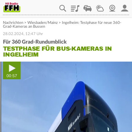
Playlist
Staupilot
Wetter
Webcam
Mein
Nachrichten
>
Wiesbaden/Mainz
>
Ingelheim: Testphase für neue 360-
Grad-Kameras an Bussen
28.02.2024, 12:47 Uhr
Für 360 Grad-Rundumblick
TESTPHASE FÜR BUS-KAMERAS IN
INGELHEIM
00:57