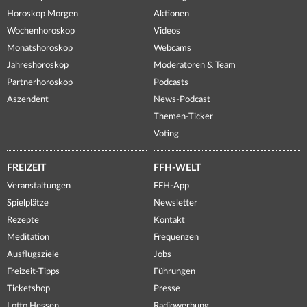
Horoskop Morgen
Aktionen
Wochenhoroskop
Videos
Monatshoroskop
Webcams
Jahreshoroskop
Moderatoren & Team
Partnerhoroskop
Podcasts
Aszendent
News-Podcast
Themen-Ticker
Voting
FREIZEIT
FFH-WELT
Veranstaltungen
FFH-App
Spielplätze
Newsletter
Rezepte
Kontakt
Meditation
Frequenzen
Ausflugsziele
Jobs
Freizeit-Tipps
Führungen
Ticketshop
Presse
Lotto Hessen
Radiowerbung