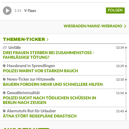
FOLGEN
1:15
V-Tipps
WIESBADEN/MAINZ-WEBRADIO
THEMEN-TICKER
Unfälle
12:34
DREI FRAUEN STERBEN BEI ZUSAMMENSTOSS - F
AHRLÄSSIGE TÖTUNG?
Hausbrand in Sprendlingen
12:29
POLIZEI WARNT VOR STARKEM RAUCH
News-Ticker zur Hitzewelle
12:10
BAUERN FORDERN MEHR UND SCHNELLERE HILFEN
Gewaltkriminalität
11:54
POLIZEI SUCHT NACH TÖDLICHEN SCHÜSSEN IN
BERLIN NACH ZEUGEN
Alarmstufe Rot für Urlauber
11:43
ÄTNA STÖRT REISEPLÄNE DRASTISCH