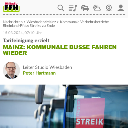
Playlist
Staupilot
Wetter
Webcam
Mein
Nachrichten
>
Wiesbaden/Mainz
>
Kommunale Verkehrsbetriebe
Rheinland-Pfalz: Streiks zu Ende
15.03.2024, 07:10 Uhr
Tarifeinigung erzielt
MAINZ: KOMMUNALE BUSSE FAHREN
WIEDER
Leiter Studio Wiesbaden
Peter Hartmann