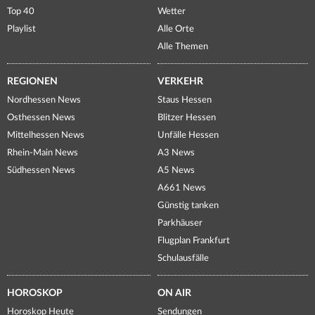
Top 40
Wetter
Playlist
Alle Orte
Alle Themen
REGIONEN
VERKEHR
Nordhessen News
Staus Hessen
Osthessen News
Blitzer Hessen
Mittelhessen News
Unfälle Hessen
Rhein-Main News
A3 News
Südhessen News
A5 News
A661 News
Günstig tanken
Parkhäuser
Flugplan Frankfurt
Schulausfälle
HOROSKOP
ON AIR
Horoskop Heute
Sendungen