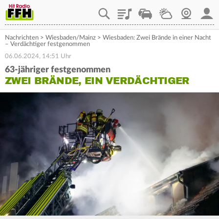
Playlist
Staupilot
Wetter
Webcam
Mein
Nachrichten
>
Wiesbaden/Mainz
>
Wiesbaden: Zwei Brände in einer Nacht
– Verdächtiger festgenommen
06.06.2024, 14:51 Uhr
63-jähriger festgenommen
ZWEI BRÄNDE, EIN VERDÄCHTIGER