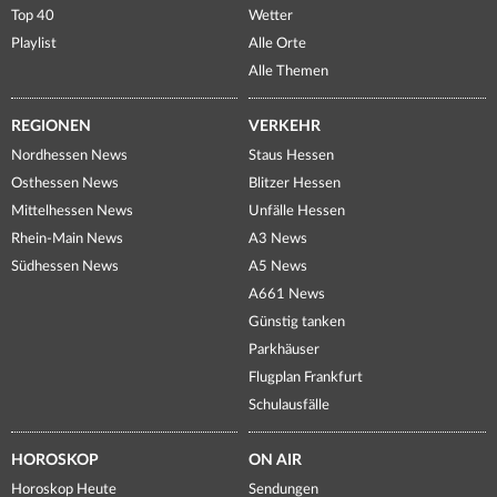
Top 40
Wetter
Playlist
Alle Orte
Alle Themen
REGIONEN
VERKEHR
Nordhessen News
Staus Hessen
Osthessen News
Blitzer Hessen
Mittelhessen News
Unfälle Hessen
Rhein-Main News
A3 News
Südhessen News
A5 News
A661 News
Günstig tanken
Parkhäuser
Flugplan Frankfurt
Schulausfälle
HOROSKOP
ON AIR
Horoskop Heute
Sendungen